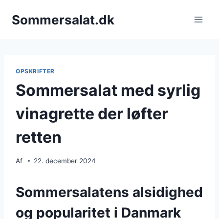
Fortsæt
Sommersalat.dk
til
indhold
OPSKRIFTER
Sommersalat med syrlig
vinagrette der løfter
retten
Af
22. december 2024
Sommersalatens alsidighed
og popularitet i Danmark