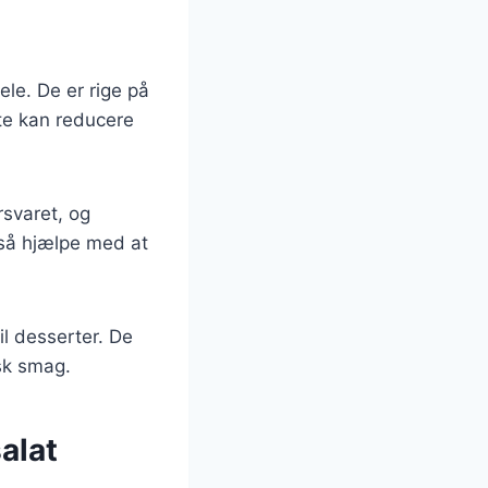
le. De er rige på
te kan reducere
svaret, og
gså hjælpe med at
il desserter. De
isk smag.
alat