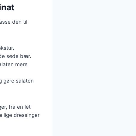
inat
sse den til
ekstur.
l de søde bær.
 salaten mere
g gøre salaten
er, fra en let
llige dressinger