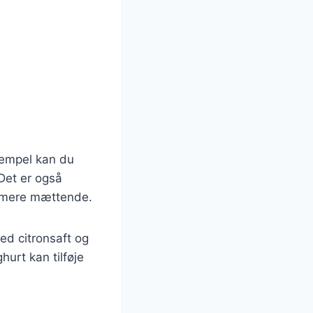
sempel kan du
 Det er også
en mere mættende.
ed citronsaft og
urt kan tilføje