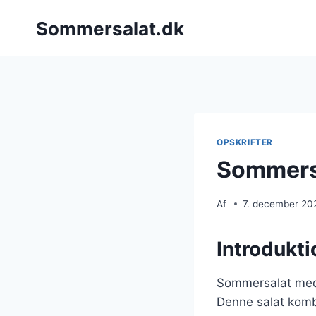
Fortsæt
Sommersalat.dk
til
indhold
OPSKRIFTER
Sommersa
Af
7. december 20
Introdukt
Sommersalat med b
Denne salat komb