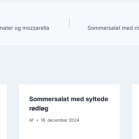
gation
ater og mozzarella
Sommersalat med ris
Sommersalat med syltede
rødløg
Af
16. december 2024