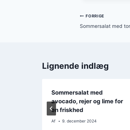
Indlægsnavi
FORRIGE
Sommersalat med tom
Lignende indlæg
ift med
Sommersalat med
avocado, rejer og lime for
en friskhed
Af
9. december 2024