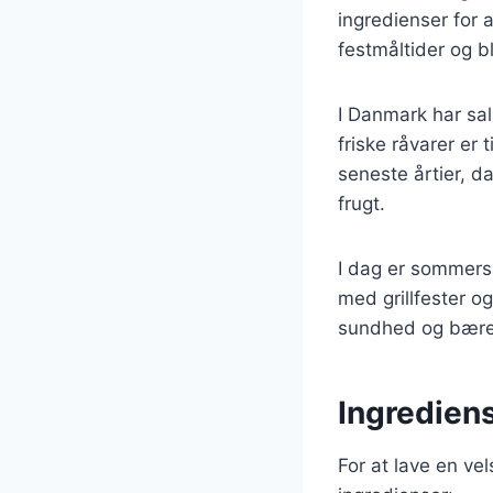
ingredienser for 
festmåltider og b
I Danmark har sa
friske råvarer er
seneste årtier, 
frugt.
I dag er sommersa
med grillfester o
sundhed og bæred
Ingredien
For at lave en v