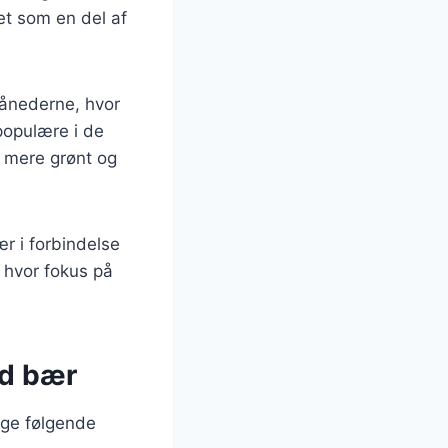
et som en del af
månederne, hvor
populære i de
 mere grønt og
r i forbindelse
, hvor fokus på
ed bær
uge følgende