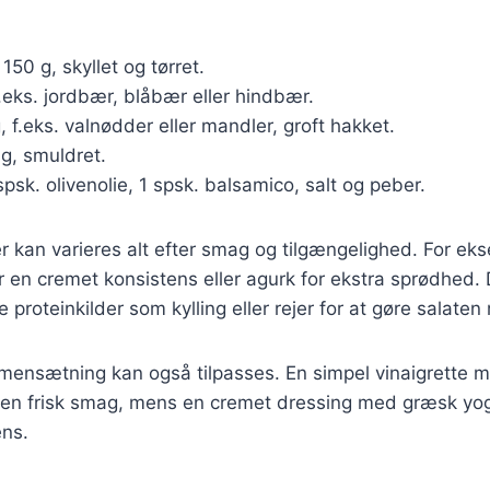
: 150 g, skyllet og tørret.
f.eks. jordbær, blåbær eller hindbær.
g, f.eks. valnødder eller mandler, groft hakket.
 g, smuldret.
spsk. olivenolie, 1 spsk. balsamico, salt og peber.
r kan varieres alt efter smag og tilgængelighed. For ek
or en cremet konsistens eller agurk for ekstra sprødhed.
re proteinkilder som kylling eller rejer for at gøre salat
ensætning kan også tilpasses. En simpel vinaigrette m
 en frisk smag, mens en cremet dressing med græsk yogh
ens.