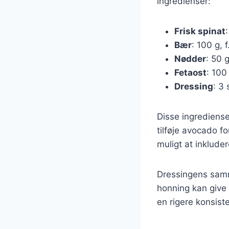
ingredienser:
Frisk spinat
Bær
: 100 g, 
Nødder
: 50 
Fetaost
: 100
Dressing
: 3 
Disse ingrediense
tilføje avocado f
muligt at inklude
Dressingens samm
honning kan give
en rigere konsist