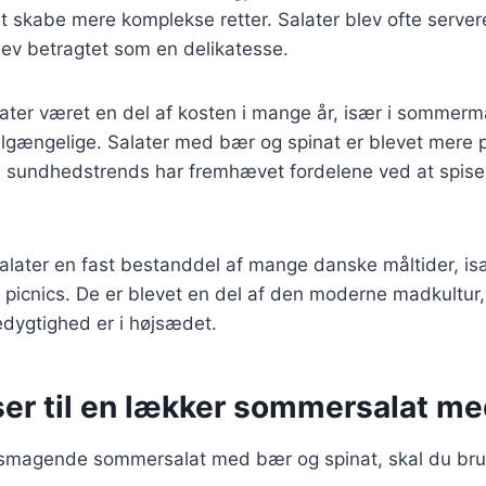
at skabe mere komplekse retter. Salater blev ofte server
lev betragtet som en delikatesse.
later været en del af kosten i mange år, især i sommer
 tilgængelige. Salater med bær og spinat er blevet mere 
da sundhedstrends har fremhævet fordelene ved at spise
later en fast bestanddel af mange danske måltider, isæ
g picnics. De er blevet en del af den moderne madkultur
ygtighed er i højsædet.
ser til en lækker sommersalat m
elsmagende sommersalat med bær og spinat, skal du br