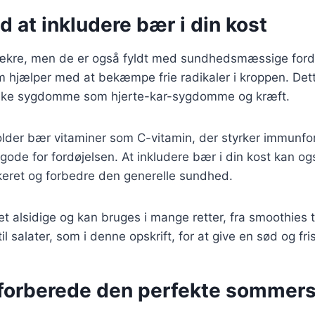
d at inkludere bær i din kost
lækre, men de er også fyldt med sundhedsmæssige forde
m hjælper med at bekæmpe frie radikaler i kroppen. Det
niske sygdomme som hjerte-kar-sygdomme og kræft.
lder bær vitaminer som C-vitamin, der styrker immunfor
 gode for fordøjelsen. At inkludere bær i din kost kan o
keret og forbedre den generelle sundhed.
 alsidige og kan bruges i mange retter, fra smoothies t
til salater, som i denne opskrift, for at give en sød og fr
t forberede den perfekte sommers