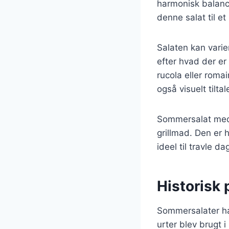
harmonisk balance
denne salat til e
Salaten kan varie
efter hvad der e
rucola eller roma
også visuelt tilt
Sommersalat med b
grillmad. Den er 
ideel til travle da
Historisk
Sommersalater har 
urter blev brugt 