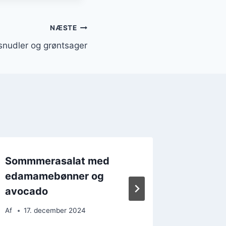
NÆSTE
nudler og grøntsager
Sommmerasalat med
Festlig
edamamebønner og
nytår: 
avocado
Af
12. 
Af
17. december 2024