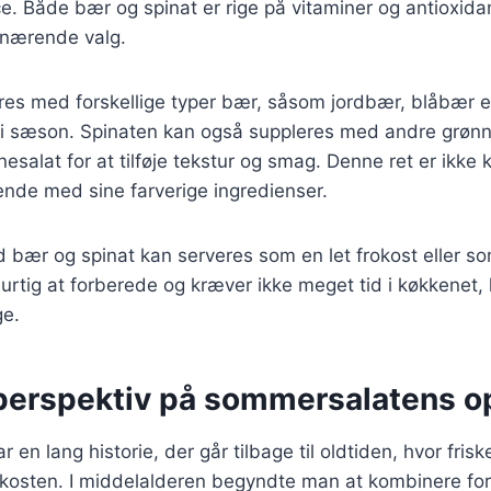
. Både bær og spinat er rige på vitaminer og antioxidant
t nærende valg.
res med forskellige typer bær, såsom jordbær, blåbær el
r i sæson. Spinaten kan også suppleres med andre grøn
inesalat for at tilføje tekstur og smag. Denne ret er ikk
alende med sine farverige ingredienser.
ær og spinat kan serveres som en let frokost eller som 
hurtig at forberede og kræver ikke meget tid i køkkenet, 
ge.
 perspektiv på sommersalatens o
en lang historie, der går tilbage til oldtiden, hvor fris
i kosten. I middelalderen begyndte man at kombinere for