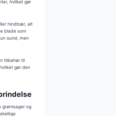
er, hvilket gør
ler hindbær, alt
ne blade som
e kun sund, men
tilbehør til
hvilket gør den
prindelse
ke grøntsager og
skellige