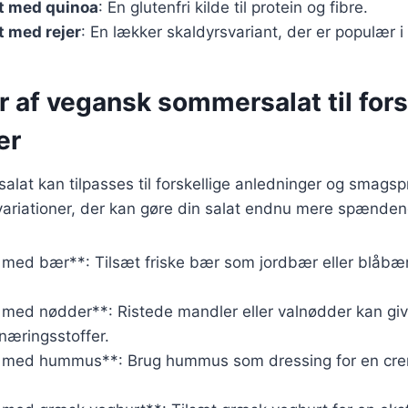
t med quinoa
: En glutenfri kilde til protein og fibre.
 med rejer
: En lækker skaldyrsvariant, der er populær 
r af vegansk sommersalat til fors
er
lat kan tilpasses til forskellige anledninger og smags
l variationer, der kan gøre din salat endnu mere spænde
med bær**: Tilsæt friske bær som jordbær eller blåbær
med nødder**: Ristede mandler eller valnødder kan give
næringsstoffer.
 med hummus**: Brug hummus som dressing for en crem