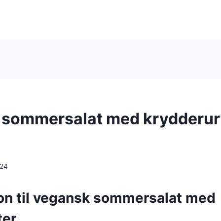
sommersalat med krydderur
024
ion til vegansk sommersalat med
ter