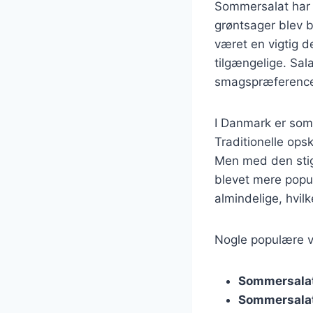
Sommersalat har en
grøntsager blev b
været en vigtig de
tilgængelige. Sala
smagspræferencer
I Danmark er som
Traditionelle opsk
Men med den stig
blevet mere popul
almindelige, hvil
Nogle populære va
Sommersala
Sommersalat