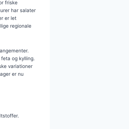
r friske
urer har salater
r er let
llige regionale
rangementer.
feta og kylling.
ke variationer
sager er nu
tstoffer.