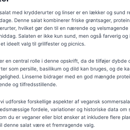
at med krydderurter og linser er en lækker og sund ret
age. Denne salat kombinerer friske grøntsager, proteinr
erurter, hvilket gør den til en nærende og velsmagende
middag. Salaten er ikke kun sund, men også farverig og
et ideelt valg til grillfester og picnics.
er en central rolle i denne opskrift, da de tilføjer dybde 
ter som persille, basilikum og dild kan bruges, og de ka
elighed. Linserne bidrager med en god mængde protein 
nde og tilfredsstillende.
il vi udforske forskellige aspekter af vegansk sommersal
hedsmæssige fordele, variationer og historiske data om
om du er veganer eller blot ønsker at inkludere flere p
 vil denne salat være et fremragende valg.