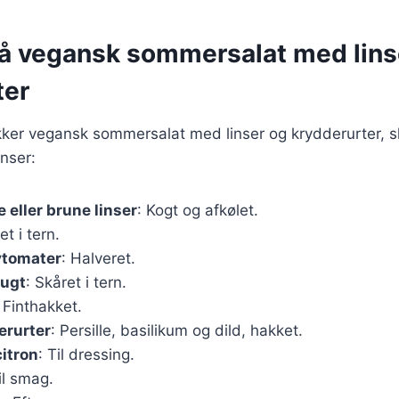
på vegansk sommersalat med lins
ter
kker vegansk sommersalat med linser og krydderurter, s
nser:
 eller brune linser
: Kogt og afkølet.
et i tern.
ytomater
: Halveret.
rugt
: Skåret i tern.
: Finthakket.
erurter
: Persille, basilikum og dild, hakket.
citron
: Til dressing.
il smag.