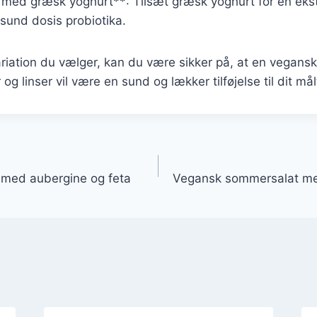
med græsk yoghurt**: Tilsæt græsk yoghurt for en eks
sund dosis probiotika.
ariation du vælger, kan du være sikker på, at en vegan
g linser vil være en sund og lækker tilføjelse til dit mål
gation
med aubergine og feta
Vegansk sommersalat me