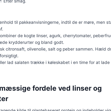
r
: Efter smag.
 henhold til pakkeanvisningerne, indtil de er møre, men s
f.
 kombiner de kogte linser, agurk, cherrytomater, peberfru
kede krydderurter og bland godt.
, pisk citronsaft, olivenolie, salt og peber sammen. Hæld 
orsigtigt.
eller lad salaten trække i køleskabet i en time for at la
æssige fordele ved linser og
ter
ragende kilde til plantebaseret protein og indeholder vig