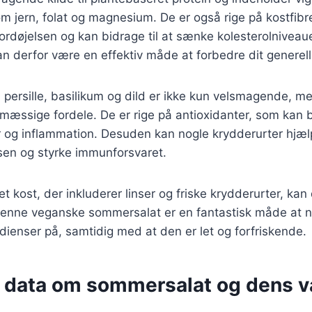
m jern, folat og magnesium. De er også rige på kostfibre
ordøjelsen og kan bidrage til at sænke kolesterolniveaue
 kan derfor være en effektiv måde at forbedre dit generel
persille, basilikum og dild er ikke kun velsmagende, m
ssige fordele. De er rige på antioxidanter, som kan 
er og inflammation. Desuden kan nogle krydderurter hjæ
sen og styrke immunforsvaret.
et kost, der inkluderer linser og friske krydderurter, kan 
. Denne veganske sommersalat er en fantastisk måde at 
dienser på, samtidig med at den er let og forfriskende.
e data om sommersalat og dens va