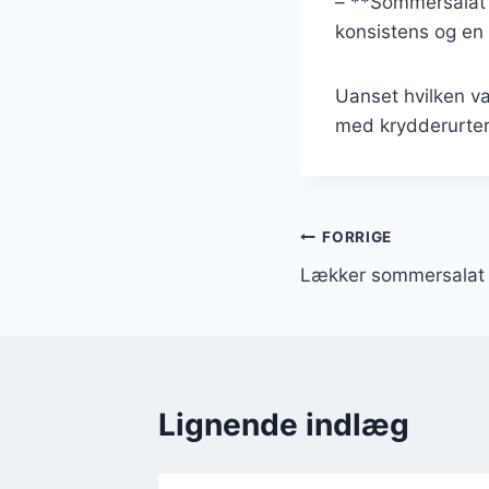
– **Sommersalat 
konsistens og en 
Uanset hvilken v
med krydderurter o
Indlægsnavi
FORRIGE
Lækker sommersalat 
Lignende indlæg