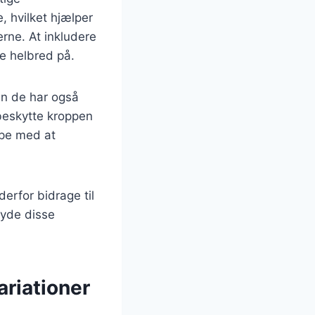
, hvilket hjælper
rne. At inkludere
le helbred på.
en de har også
beskytte kroppen
lpe med at
derfor bidrage til
nyde disse
riationer