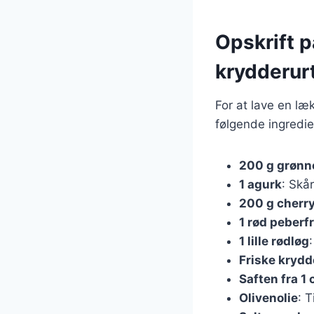
Opskrift 
krydderur
For at lave en læ
følgende ingredie
200 g grønne
1 agurk
: Skår
200 g cherr
1 rød peberf
1 lille rødløg
Friske krydd
Saften fra 1 
Olivenolie
: T