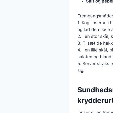
Salt og pebe
Fremgangsmåde:
1. Kog linserne i
og lad dem køle a
2. I en stor skål,
3. Tilsæt de hak
4. I en lille skål
salaten og bland f
5. Server straks 
sig.
Sundhedsm
krydderur
Linser er en frem