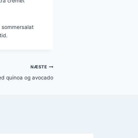
tra cremet
sk sommersalat
tid.
NÆSTE
d quinoa og avocado