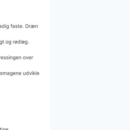
tadig faste. Dræn
gt og rødløg.
dressingen over
de smagene udvikle
tige