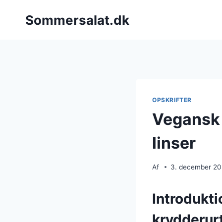
Fortsæt
Sommersalat.dk
til
indhold
OPSKRIFTER
Vegansk 
linser
Af
3. december 2
Introdukt
krydderur