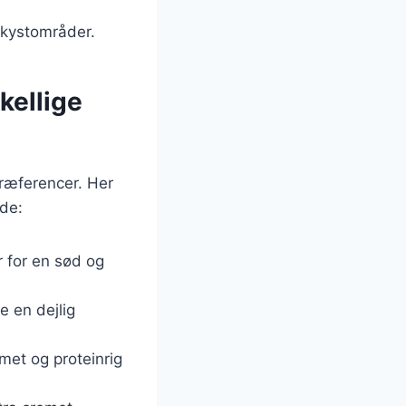
i kystområder.
kellige
præferencer. Her
nde:
 for en sød og
 en dejlig
et og proteinrig