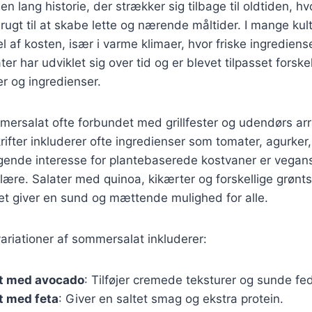
 lang historie, der strækker sig tilbage til oldtiden, hvo
rugt til at skabe lette og nærende måltider. I mange kult
l af kosten, især i varme klimaer, hvor friske ingrediense
ter har udviklet sig over tid og er blevet tilpasset forske
 og ingredienser.
mersalat ofte forbundet med grillfester og udendørs ar
rifter inkluderer ofte ingredienser som tomater, agurker, 
ende interesse for plantebaserede kostvaner er vegans
ære. Salater med quinoa, kikærter og forskellige grønt
ket giver en sund og mættende mulighed for alle.
riationer af sommersalat inkluderer:
t med avocado
: Tilføjer cremede teksturer og sunde fed
 med feta
: Giver en saltet smag og ekstra protein.