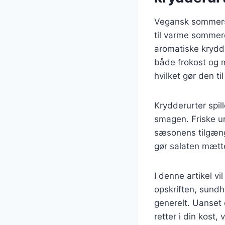
Vegansk sommersal
til varme sommerd
aromatiske krydd
både frokost og 
hvilket gør den til 
Krydderurter spill
smagen. Friske ur
sæsonens tilgæng
gør salaten mætte
I denne artikel v
opskriften, sund
generelt. Uanset 
retter i din kost,