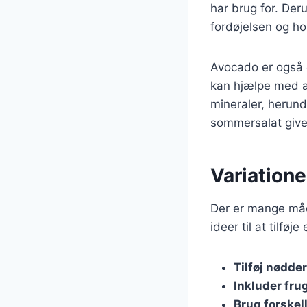
har brug for. Der
fordøjelsen og h
Avocado er også 
kan hjælpe med a
mineraler, herund
sommersalat giver
Variation
Der er mange måd
ideer til at tilføj
Tilføj nødder
Inkluder fru
Brug forskel