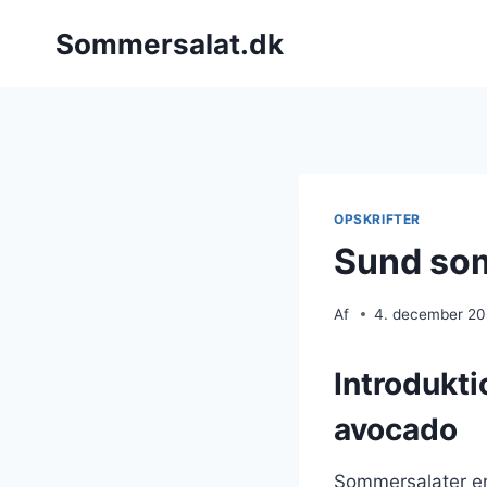
Fortsæt
Sommersalat.dk
til
indhold
OPSKRIFTER
Sund so
Af
4. december 2
Introdukt
avocado
Sommersalater er 