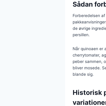
Sådan for
Forberedelsen af 
pakkeanvisningern
de øvrige ingred
persillen.
Når quinoaen er a
cherrytomater, agur
peber sammen, og 
bliver mosede. Se
blande sig.
Historisk
variatione