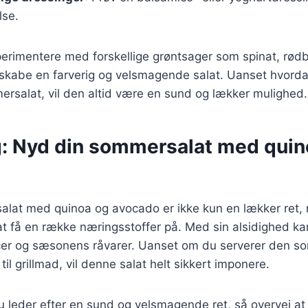
lse.
erimentere med forskellige grøntsager som spinat, rødb
t skabe en farverig og velsmagende salat. Uanset hvord
ersalat, vil den altid være en sund og lækker mulighed.
g: Nyd din sommersalat med quin
lat med quinoa og avocado er ikke kun en lækker ret,
t få en række næringsstoffer på. Med sin alsidighed ka
cer og sæsonens råvarer. Uanset om du serverer den som
 til grillmad, vil denne salat helt sikkert imponere.
 leder efter en sund og velsmagende ret, så overvej at