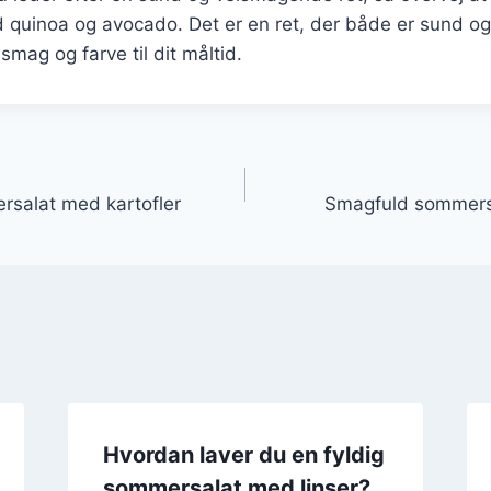
uinoa og avocado. Det er en ret, der både er sund og t
smag og farve til dit måltid.
gation
rsalat med kartofler
Smagfuld sommers
Hvordan laver du en fyldig
sommersalat med linser?