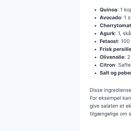
Quinoa
: 1 ko
Avocado
: 1 
Cherrytomat
Agurk
: 1, skå
Fetaost
: 100
Frisk persill
Olivenolie
: 2
Citron
: Safte
Salt og pebe
Disse ingrediense
For eksempel kan 
give salaten et ek
tilgængelige om