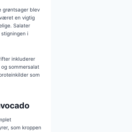
ke grøntsager blev
 været en vigtig
elige. Salater
stigningen i
fter inkluderer
, og sommersalat
proteinkilder som
avocado
mplet
syrer, som kroppen