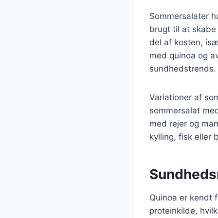
Sommersalater har 
brugt til at skab
del af kosten, isæ
med quinoa og avo
sundhedstrends.
Variationer af so
sommersalat med 
med rejer og mang
kylling, fisk elle
Sundhedsm
Quinoa er kendt 
proteinkilde, hvi