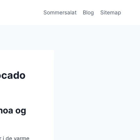
Sommersalat
Blog
Sitemap
ocado
noa og
r i de varme