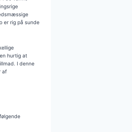
ngsrige
dhedsmæssige
o er rig på sunde
kellige
en hurtig at
rillmad. I denne
 af
 følgende