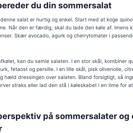
bereder du din sommersalat
denne salat er hurtig og enkel. Start med at koge quinoa
e. Når den er færdig, skal du lade den køle af. Imens 
ienser. Skær avocado, agurk og cherrytomater i passend
fkølet, kan du samle salaten. I en stor skål, kombiner 
k, fetaost og persille. I en lille skål, pisk olivenolie, cit
hæld dressingen over salaten. Bland forsigtigt, så ing
rver straks eller lad den stå i køleskabet i en time for 
 perspektiv på sommersalater og
r