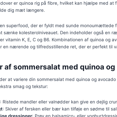
udover er quinoa rig på fibre, hvilket kan hjælpe med at 
olde dig mæt længere.
en superfood, der er fyldt med sunde monoumættede f
t sænke kolesterolniveauet. Den indeholder også en ræ
er vitamin K, E, C og B6. Kombinationen af quinoa og a
 en nærende og tilfredsstillende ret, der er perfekt til
er af sommersalat med quinoa og
er at variere din sommersalat med quinoa og avocado 
e ekstra smag og tekstur:
: Ristede mandler eller valnødder kan give en dejlig cru
gt
: Skiver af fersken eller bær kan tilføje en sødme til sa
lige dressinger
: Prøv en balsamico- eller yoghurtdressi