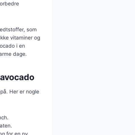
forbedre
edtstoffer, som
kke vitaminer og
vocado i en
 varme dage.
 avocado
på. Her er nogle
nch.
laten.
ng for en ny