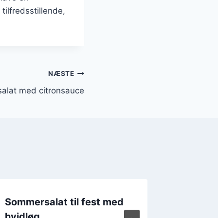
ilfredsstillende,
NÆSTE
alat med citronsauce
Sommersalat til fest med
Sommers
hvidløg
melon