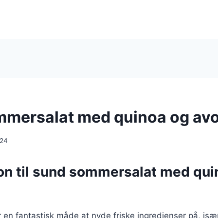
mmersalat med quinoa og av
024
ion til sund sommersalat med qui
en fantastisk måde at nyde friske ingredienser på, isæ