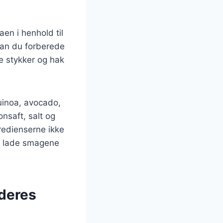
en i henhold til
kan du forberede
e stykker og hak
quinoa, avocado,
ronsaft, salt og
redienserne ikke
at lade smagene
 deres