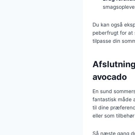
smagsopleve
Du kan også eksp
peberfrugt for a
tilpasse din somm
Afslutnin
avocado
En sund sommersa
fantastisk måde a
til dine præferen
eller som tilbehør
Så næste gang du