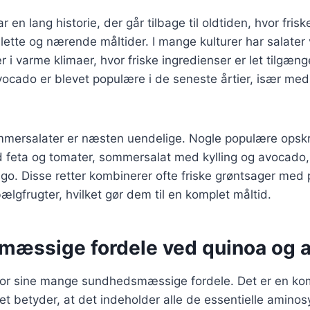
en lang historie, der går tilbage til oldtiden, hvor fris
e lette og nærende måltider. I mange kulturer har salater
r i varme klimaer, hvor friske ingredienser er let tilgæng
cado er blevet populære i de seneste årtier, især med 
mmersalater er næsten uendelige. Nogle populære opskri
feta og tomater, sommersalat med kylling og avocado
o. Disse retter kombinerer ofte friske grøntsager med 
r bælgfrugter, hvilket gør dem til en komplet måltid.
æssige fordele ved quinoa og 
for sine mange sundhedsmæssige fordele. Det er en ko
lket betyder, at det indeholder alle de essentielle amino