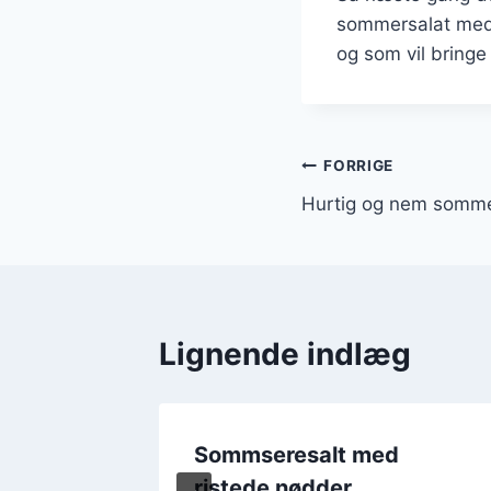
sommersalat med q
og som vil bringe 
Indlægsnavi
FORRIGE
Hurtig og nem somme
Lignende indlæg
bær:
Sommseresalt med
ristede nødder