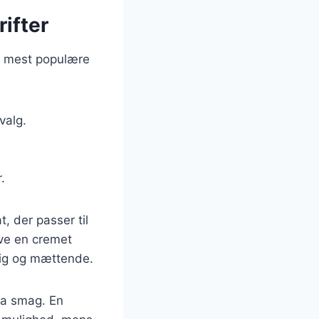
ifter
e mest populære
valg.
.
, der passer til
ve en cremet
dig og mættende.
tra smag. En