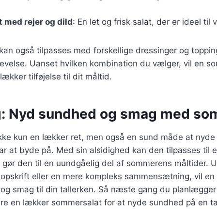
med rejer og dild
: En let og frisk salat, der er ideel ti
 kan også tilpasses med forskellige dressinger og toppin
velse. Uanset hvilken kombination du vælger, vil en so
kker tilføjelse til dit måltid.
g: Nyd sundhed og smag med so
kke kun en lækker ret, men også en sund måde at nyde d
 at byde på. Med sin alsidighed kan den tilpasses til
t gør den til en uundgåelig del af sommerens måltider.
 opskrift eller en mere kompleks sammensætning, vil e
e og smag til din tallerken. Så næste gang du planlægger 
ere en lækker sommersalat for at nyde sundhed på en ta