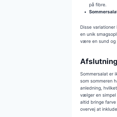
på fibre.
Sommersalat 
Disse variationer
en unik smagsople
være en sund og læ
Afslutnin
Sommersalat er i
som sommeren har
anledning, hvilke
vælger en simpel
altid bringe farv
overvej at inklud