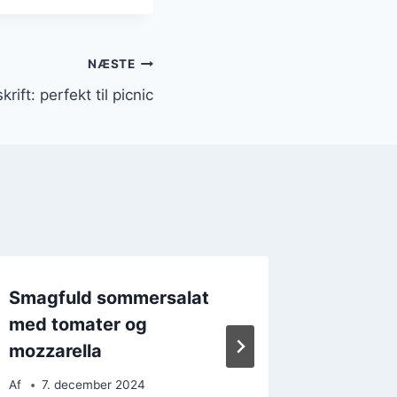
NÆSTE
ift: perfekt til picnic
Smagfuld sommersalat
Sommers
med tomater og
feta og
mozzarella
Af
14. 
Af
7. december 2024