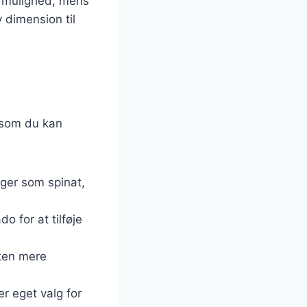
sk mulighed, mens
 dimension til
, som du kan
ager som spinat,
 for at tilføje
laten mere
r eget valg for