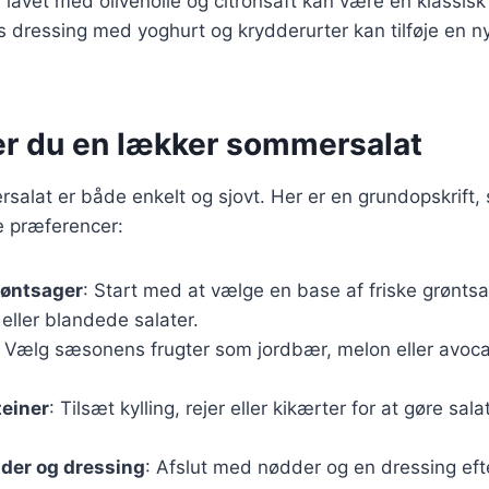
e lavet med olivenolie og citronsaft kan være en klassi
dressing med yoghurt og krydderurter kan tilføje en ny
er du en lækker sommersalat
salat er både enkelt og sjovt. Her er en grundopskrift
ne præferencer:
røntsager
: Start med at vælge en base af friske grønts
eller blandede salater.
: Vælg sæsonens frugter som jordbær, melon eller avocado
teiner
: Tilsæt kylling, rejer eller kikærter for at gøre sa
der og dressing
: Afslut med nødder og en dressing efte