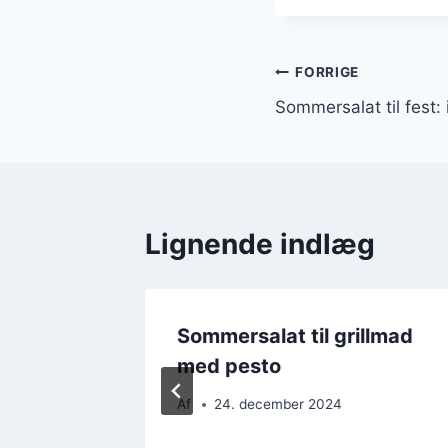
Indlægsnavi
FORRIGE
Sommersalat til fest
Lignende indlæg
at med
Sommersalat til grillmad
mus
med pesto
Af
24. december 2024