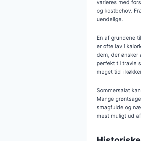
varieres med forsk
og kostbehov. Fra
uendelige.
En af grundene t
er ofte lav i kalor
dem, der ønsker a
perfekt til travl
meget tid i køkke
Sommersalat kan 
Mange grøntsager
smagfulde og næri
mest muligt ud a
Historisk