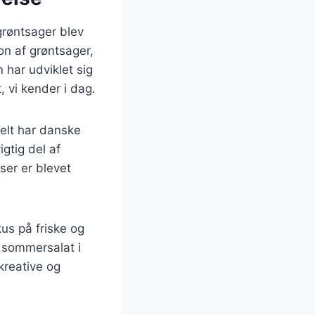
 grøntsager blev
on af grøntsager,
n har udviklet sig
 vi kender i dag.
elt har danske
gtig del af
ser er blevet
us på friske og
 sommersalat i
kreative og