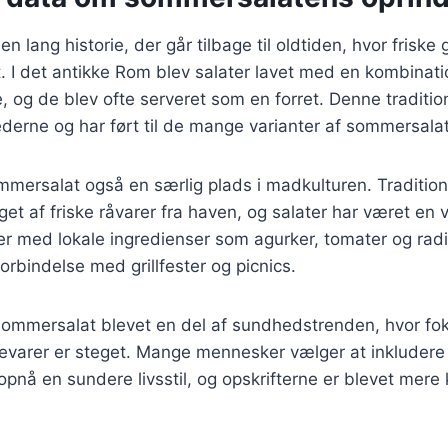
 lang historie, der går tilbage til oldtiden, hvor friske
t. I det antikke Rom blev salater lavet med en kombinati
e, og de blev ofte serveret som en forret. Denne traditio
rne og har ført til de mange varianter af sommersalat,
mersalat også en særlig plads i madkulturen. Tradition
t af friske råvarer fra haven, og salater har været en vi
er med lokale ingredienser som agurker, tomater og radi
orbindelse med grillfester og picnics.
sommersalat blevet en del af sundhedstrenden, hvor fok
varer er steget. Mange mennesker vælger at inkludere
 opnå en sundere livsstil, og opskrifterne er blevet mere 