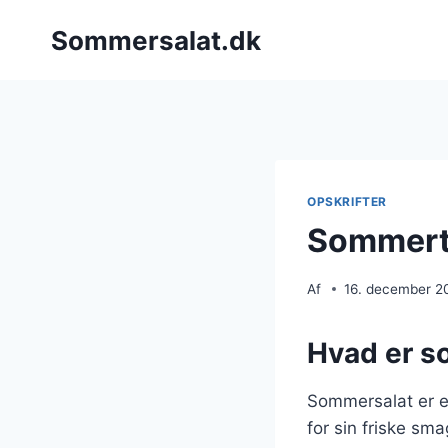
Fortsæt
Sommersalat.dk
til
indhold
OPSKRIFTER
Sommerts
Af
16. december 2
Hvad er s
Sommersalat er en
for sin friske sma