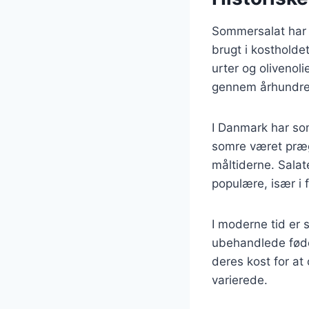
Sommersalat har en
brugt i kostholde
urter og olivenoli
gennem århundrede
I Danmark har som
somre været præge
måltiderne. Salat
populære, især i f
I moderne tid er 
ubehandlede føde
deres kost for at
varierede.