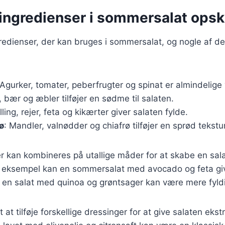
ingredienser i sommersalat opskr
redienser, der kan bruges i sommersalat, og nogle af d
 Agurker, tomater, peberfrugter og spinat er almindelige 
, bær og æbler tilføjer en sødme til salaten.
ylling, rejer, feta og kikærter giver salaten fylde.
ø
: Mandler, valnødder og chiafrø tilføjer en sprød tekstur
r kan kombineres på utallige måder for at skabe en salat
 eksempel kan en sommersalat med avocado og feta gi
 en salat med quinoa og grøntsager kan være mere fyl
 at tilføje forskellige dressinger for at give salaten eks