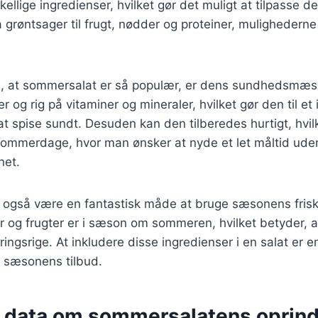
ellige ingredienser, hvilket gør det muligt at tilpasse d
 grøntsager til frugt, nødder og proteiner, mulighedern
il, at sommersalat er så populær, er dens sundhedsmæs
ier og rig på vitaminer og mineraler, hvilket gør den til et 
t spise sundt. Desuden kan den tilberedes hurtigt, hvil
e sommerdage, hvor man ønsker at nyde et let måltid ude
net.
også være en fantastisk måde at bruge sæsonens frisk
 og frugter er i sæson om sommeren, hvilket betyder, a
ngsrige. At inkludere disse ingredienser i en salat er 
f sæsonens tilbud.
e data om sommersalatens oprin