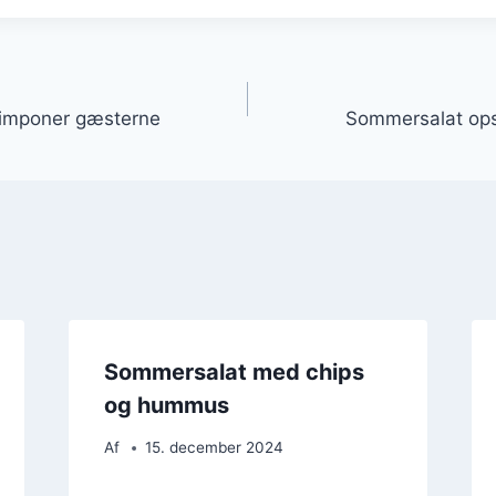
gation
: imponer gæsterne
Sommersalat opskr
Sommersalat med chips
og hummus
Af
15. december 2024