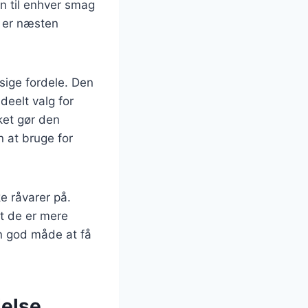
en til enhver smag
e er næsten
sige fordele. Den
ideelt valg for
ket gør den
n at bruge for
e råvarer på.
t de er mere
en god måde at få
delse