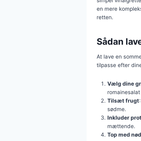
simpel vinaigrett
en mere kompleks 
retten.
Sådan lav
At lave en sommer
tilpasse efter di
Vælg dine g
romainesalat 
Tilsæt frugt
sødme.
Inkluder pro
mættende.
Top med nød