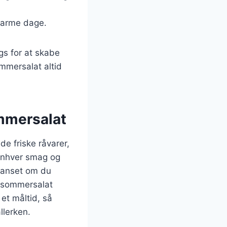
l varme dage.
gs for at skabe
mmersalat altid
mmersalat
e friske råvarer,
 enhver smag og
 Uanset om du
n sommersalat
et måltid, så
llerken.