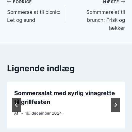
Indlægsnavigation
FORRIGE
NÆSTE
Sommersalat til picnic:
Sommmeralat til
Let og sund
brunch: Frisk og
lækker
Lignende indlæg
Sommersalat med syrlig vinagrette
til grillfesten
Af
16. december 2024