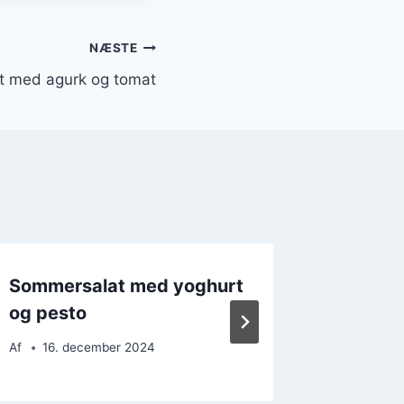
NÆSTE
t med agurk og tomat
Sommersalat med yoghurt
Den be
og pesto
med sp
Af
16. december 2024
Af
7. d