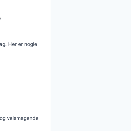
e
mag. Her er nogle
e og velsmagende