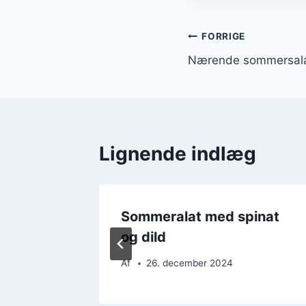
Indlægsnavi
FORRIGE
Nærende sommersalat
Lignende indlæg
t til
Sommeralat med spinat
og dild
Af
26. december 2024