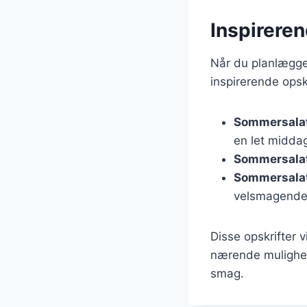
Inspireren
Når du planlægger
inspirerende opsk
Sommersalat
en let midda
Sommersalat
Sommersalat
velsmagende
Disse opskrifter v
nærende mulighed
smag.