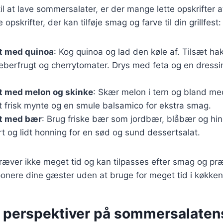
l at lave sommersalater, er der mange lette opskrifter 
opskrifter, der kan tilføje smag og farve til din grillfest:
t med quinoa
: Kog quinoa og lad den køle af. Tilsæt h
berfrugt og cherrytomater. Drys med feta og en dressin
 med melon og skinke
: Skær melon i tern og bland med
t frisk mynte og en smule balsamico for ekstra smag.
t med bær
: Brug friske bær som jordbær, blåbær og hi
 og lidt honning for en sød og sund dessertsalat.
kræver ikke meget tid og kan tilpasses efter smag og pr
mponere dine gæster uden at bruge for meget tid i køkken
e perspektiver på sommersalaten