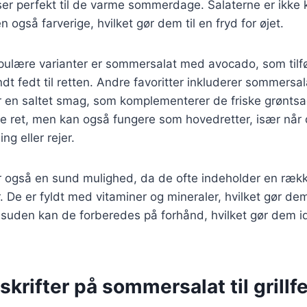
ser perfekt til de varme sommerdage. Salaterne er ikke 
også farverige, hvilket gør dem til en fryd for øjet.
pulære varianter er sommersalat med avocado, som tilf
dt fedt til retten. Andre favoritter inkluderer sommersa
r en saltet smag, som komplementerer de friske grøntsag
de ret, men kan også fungere som hovedretter, især når d
ng eller rejer.
 også en sund mulighed, da de ofte indeholder en rækk
. De er fyldt med vitaminer og mineraler, hvilket gør dem 
Desuden kan de forberedes på forhånd, hvilket gør dem ide
skrifter på sommersalat til grillf