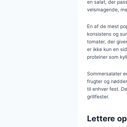
en salat, der pas
velsmagende, men 
En af de mest po
konsistens og sun
tomater, der give
er ikke kun en si
proteiner som kylli
Sommersalater er
frugter og nødder
til enhver fest. 
grillfester.
Lettere op