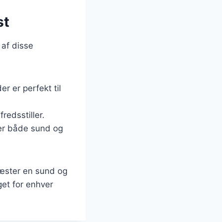
st
 af disse
r er perfekt til
fredsstiller.
r er både sund og
 gæster en sund og
et for enhver