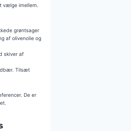
at vælge imellem.
akkede grøntsager
g af olivenolie og
 skiver af
ndbær. Tilsæt
æferencer. De er
et.
s