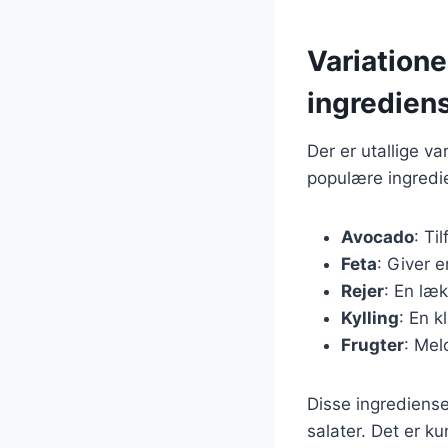
Variatione
ingredien
Der er utallige v
populære ingredie
Avocado
: Ti
Feta
: Giver 
Rejer
: En læk
Kylling
: En 
Frugter
: Mel
Disse ingrediens
salater. Det er k