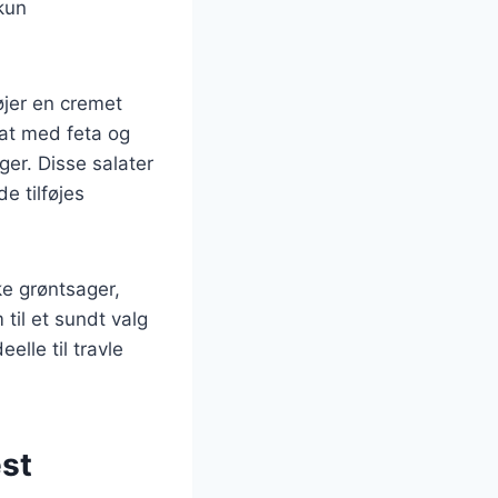
kun
øjer en cremet
lat med feta og
er. Disse salater
e tilføjes
e grøntsager,
til et sundt valg
elle til travle
est