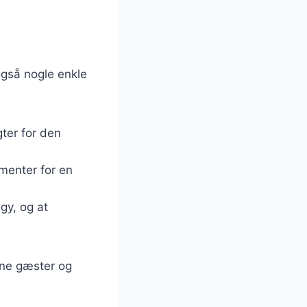
også nogle enkle
gter for den
ementer for en
ggy, og at
ine gæster og