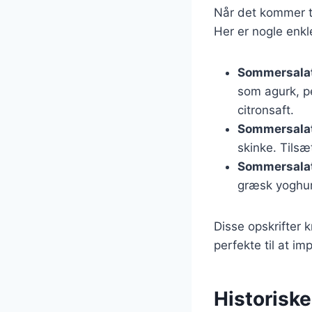
Når det kommer ti
Her er nogle enkle 
Sommersala
som agurk, pe
citronsaft.
Sommersalat
skinke. Tilsæ
Sommersala
græsk yoghurt
Disse opskrifter 
perfekte til at i
Historisk