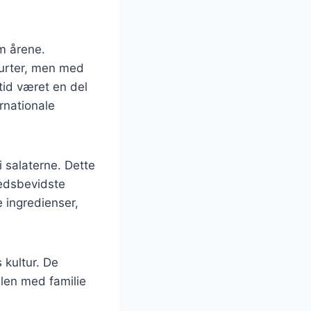
m årene.
 urter, men med
tid været en del
rnationale
i salaterne. Dette
hedsbevidste
e ingredienser,
 kultur. De
len med familie