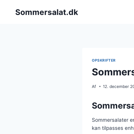
Fortsæt
Sommersalat.dk
til
indhold
OPSKRIFTER
Sommersal
Af
12. december 2
Sommersala
Sommersalater er 
kan tilpasses en