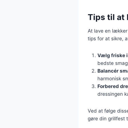
Tips til a
At lave en lække
tips for at sikre,
Vælg friske 
bedste smag
Balancér s
harmonisk sm
Forbered dr
dressingen k
Ved at følge diss
gøre din grillfest 