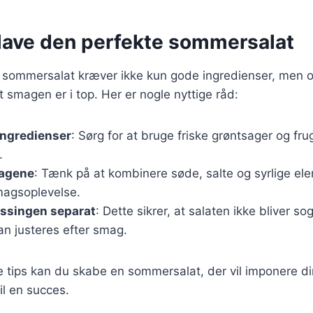
t lave den perfekte sommersalat
r sommersalat kræver ikke kun gode ingredienser, men 
 at smagen er i top. Her er nogle nyttige råd:
ingredienser
: Sørg for at bruge friske grøntsager og fru
.
magene
: Tænk på at kombinere søde, salte og syrlige el
agsoplevelse.
essingen separat
: Dette sikrer, at salaten ikke bliver so
an justeres efter smag.
e tips kan du skabe en sommersalat, der vil imponere d
til en succes.