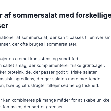
r af sommersalat med forskellig
ser
ariationer af sommersalat, der kan tilpasses til enhver s
nser, der ofte bruges i sommersalater:
lføjer en cremet konsistens og sundt fedt.
en saltet smag, der komplementerer friske grøntsager.
ker proteinkilde, der passer godt til friske salater.
klassisk ingrediens, der gør salaten mere mættende.
on, bær og citrusfrugter tilføjer sødme og friskhed.
er kan kombineres på mange måder for at skabe unikk
un fantasien, der sætter grænser.