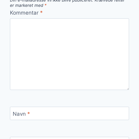
Din e-mailadresse vil ikke blive publiceret.
Krævede felter
er markeret med
*
Kommentar
*
Navn
*