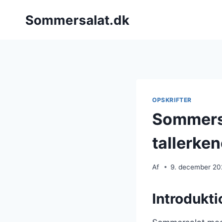
Fortsæt
Sommersalat.dk
til
indhold
OPSKRIFTER
Sommersa
tallerke
Af
9. december 2
Introdukti