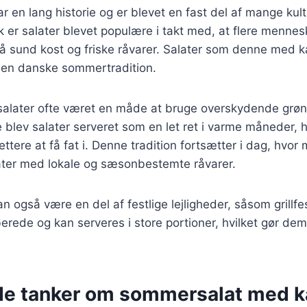
 en lang historie og er blevet en fast del af mange kult
 er salater blevet populære i takt med, at flere mennes
und kost og friske råvarer. Salater som denne med ka
 den danske sommertradition.
 salater ofte været en måde at bruge overskydende grøn
 blev salater serveret som en let ret i varme måneder, h
lettere at få fat i. Denne tradition fortsætter i dag, hv
later med lokale og sæsonbestemte råvarer.
 også være en del af festlige lejligheder, såsom grillfes
berede og kan serveres i store portioner, hvilket gør dem 
de tanker om sommersalat med ka