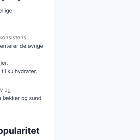
llige
 konsistens.
menterer de øvrige
jer.
il kulhydrater.
ov og
en lækker og sund
pularitet