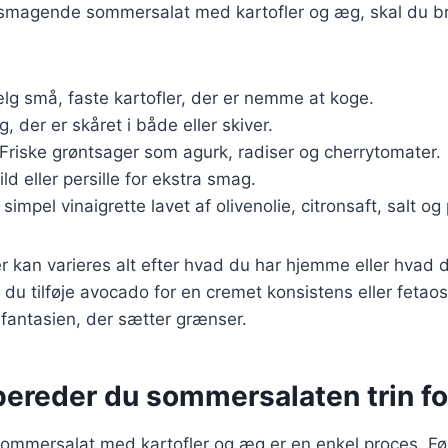
elsmagende sommersalat med kartofler og æg, skal du b
ælg små, faste kartofler, der er nemme at koge.
, der er skåret i både eller skiver.
 Friske grøntsager som agurk, radiser og cherrytomater.
dild eller persille for ekstra smag.
 simpel vinaigrette lavet af olivenolie, citronsaft, salt og
r kan varieres alt efter hvad du har hjemme eller hvad d
du tilføje avocado for en cremet konsistens eller fetaost
fantasien, der sætter grænser.
ereder du sommersalaten trin for
ommersalat med kartofler og æg er en enkel proces. Følg