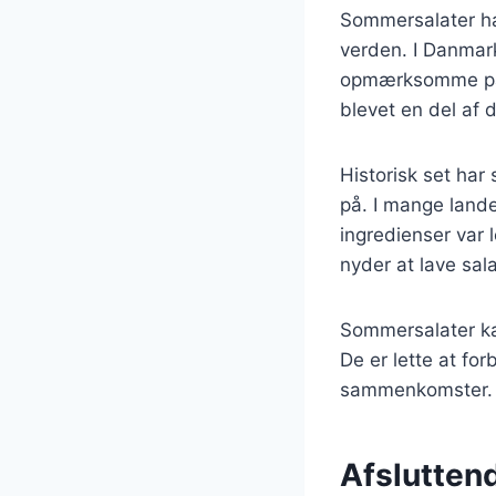
Sommersalater har
verden. I Danmark
opmærksomme på s
blevet en del af
Historisk set har
på. I mange lande
ingredienser var 
nyder at lave sa
Sommersalater kan
De er lette at for
sammenkomster.
Afslutten