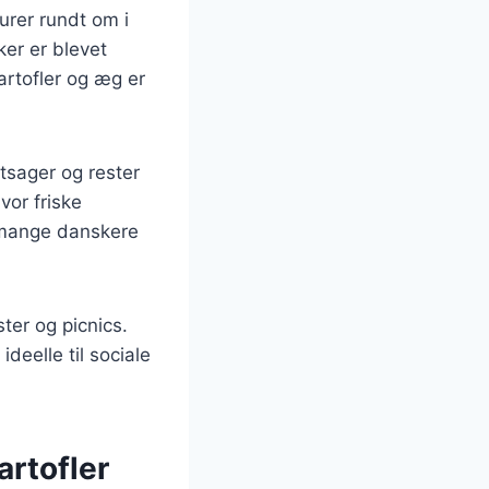
urer rundt om i
ker er blevet
rtofler og æg er
tsager og rester
vor friske
or mange danskere
ter og picnics.
ideelle til sociale
rtofler