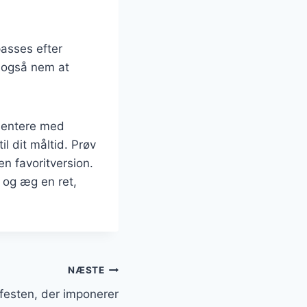
passes efter
 også nem at
imentere med
il dit måltid. Prøv
en favoritversion.
 og æg en ret,
NÆSTE
lfesten, der imponerer