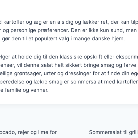
artofler og æg er en alsidig og lækker ret, der kan til
 og personlige præferencer. Den er ikke kun sund, men
t gør den til et populært valg i mange danske hjem.
er at holde dig til den klassiske opskrift eller eksper
ienser, vil denne salat helt sikkert bringe smag og farve t
ellige grøntsager, urter og dressinger for at finde din eg
rberedelse og lækre smag er sommersalat med kartofler
e familie og venner.
gation
ado, rejer og lime for
Sommersalat til gril