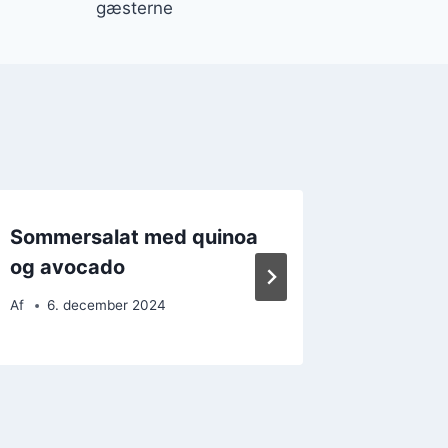
gæsterne
Sommersalat med quinoa
Sommer
og avocado
og avo
Af
6. december 2024
Af
3. d