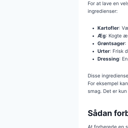
For at lave en v
ingredienser:
Kartofler
: V
Æg
: Kogte æg
Grøntsager
:
Urter
: Frisk 
Dressing
: En
Disse ingrediense
For eksempel kan 
smag. Det er kun 
Sådan forb
At forberede en s