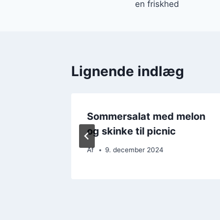
en friskhed
Lignende indlæg
majs og
Sommersalat med melon
og skinke til picnic
Af
9. december 2024