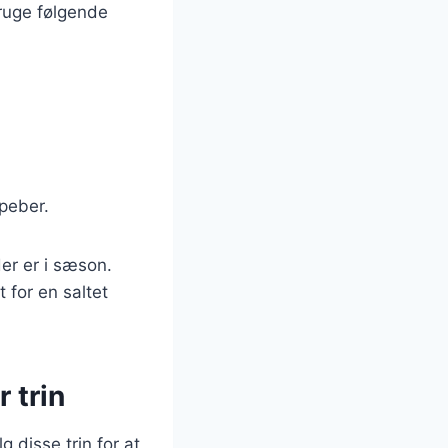
ruge følgende
 peber.
er er i sæson.
 for en saltet
 trin
 disse trin for at