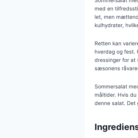
Sommersalat med k
med en tilfredsst
let, men mættende
kulhydrater, hvilk
Retten kan varier
hverdag og fest. 
dressinger for at
sæsonens råvarer
Sommersalat med k
måltider. Hvis du
denne salat. Det
Ingredien