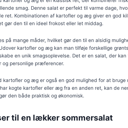
artofler og æg er en klassisk ret, der kombinerer fris
illende smag. Denne salat er perfekt til varme dage, hv
 ret. Kombinationen af kartofler og æg giver en god kild
et gør den til en ideel frokost eller let middag.
es på mange måder, hvilket gør den til en alsidig mulig
Udover kartofler og æg kan man tilføje forskellige grønts
 skabe en unik smagsoplevelse. Det er en salat, der kan 
 og personlige præferencer.
artofler og æg er også en god mulighed for at bruge re
 har kogte kartofler eller æg fra en anden ret, kan de ne
 gør den både praktisk og økonomisk.
ser til en lækker sommersalat