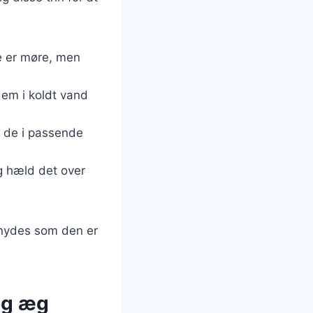
de er møre, men
dem i koldt vand
s de i passende
og hæld det over
n nydes som den er
og æg