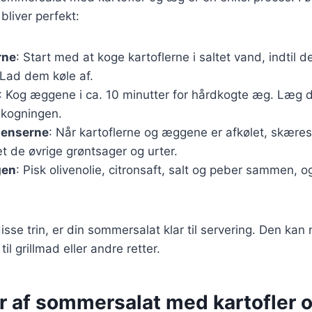
 bliver perfekt:
rne
: Start med at koge kartoflerne i saltet vand, indtil 
 Lad dem køle af.
: Kog æggene i ca. 10 minutter for hårdkogte æg. Læg 
 kogningen.
ienserne
: Når kartoflerne og æggene er afkølet, skære
æt de øvrige grøntsager og urter.
gen
: Pisk olivenolie, citronsaft, salt og peber sammen, 
disse trin, er din sommersalat klar til servering. Den ka
til grillmad eller andre retter.
er af sommersalat med kartofler 