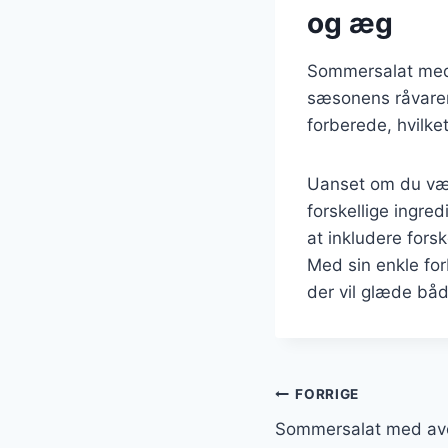
og æg
Sommersalat med k
sæsonens råvarer
forberede, hvilke
Uanset om du vælg
forskellige ingred
at inkludere forsk
Med sin enkle fo
der vil glæde båd
Indlægsnavi
FORRIGE
Sommersalat med avoc