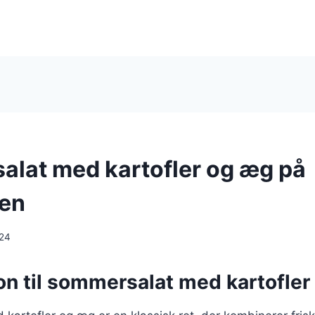
lat med kartofler og æg på
nen
024
on til sommersalat med kartofle