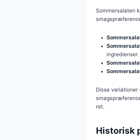
Sommersalaten kan
smagspræferencer
Sommersala
Sommersalat
ingredienser.
Sommersalat
Sommersala
Disse variationer 
smagspræferencer.
ret.
Historisk