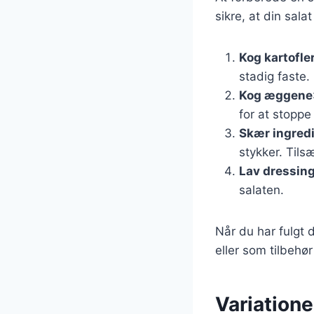
sikre, at din salat
Kog kartofle
stadig faste.
Kog æggene
for at stoppe
Skær ingred
stykker. Tils
Lav dressin
salaten.
Når du har fulgt 
eller som tilbehør 
Variation