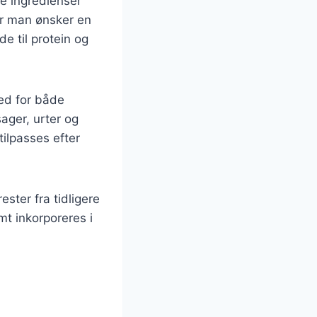
ke ingredienser
or man ønsker en
e til protein og
hed for både
ager, urter og
tilpasses efter
ster fra tidligere
mt inkorporeres i