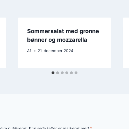
Sommersalat med grønne
bønner og mozzarella
Af
21. december 2024
live publiceret.
Krævede felter er markeret med
*