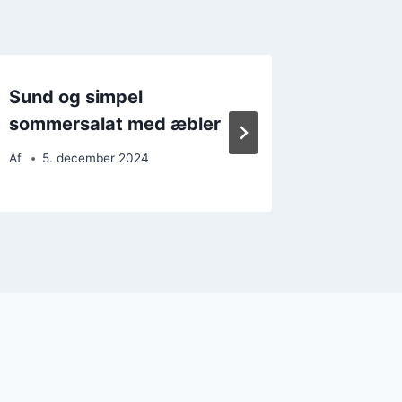
Sund og simpel
Forfri
sommersalat med æbler
med me
Af
5. december 2024
Af
7. d