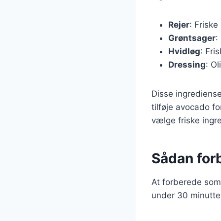
Rejer
: Friske
Grøntsager
:
Hvidløg
: Fri
Dressing
: Ol
Disse ingrediense
tilføje avocado fo
vælge friske ingr
Sådan for
At forberede som
under 30 minutter.