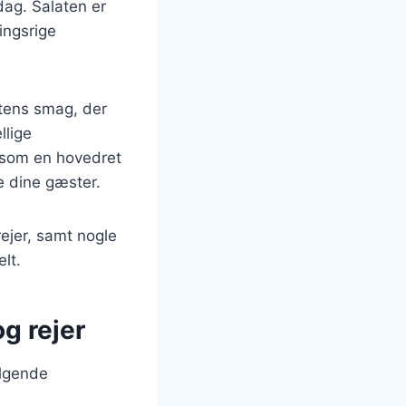
ddag. Salaten er
ingsrige
ntens smag, der
llige
 som en hovedret
e dine gæster.
rejer, samt nogle
lt.
g rejer
ølgende