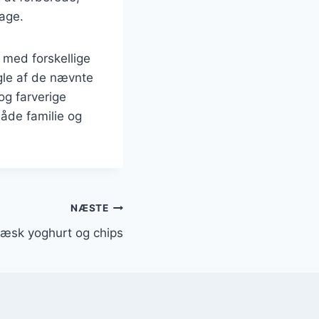
dage.
 med forskellige
ogle af de nævnte
og farverige
både familie og
NÆSTE
æsk yoghurt og chips