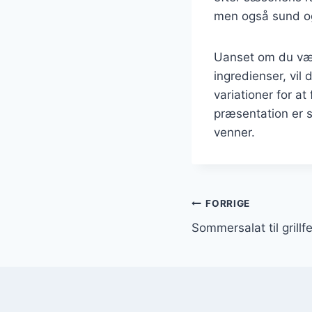
men også sund og 
Uanset om du vælg
ingredienser, vil 
variationer for a
præsentation er s
venner.
Indlægsnavi
FORRIGE
Sommersalat til grill