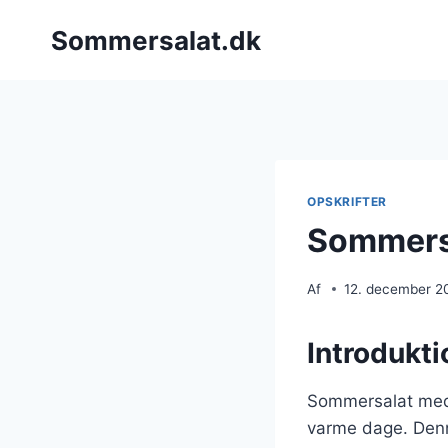
Fortsæt
Sommersalat.dk
til
indhold
OPSKRIFTER
Sommersa
Af
12. december 2
Introdukti
Sommersalat med h
varme dage. Denn