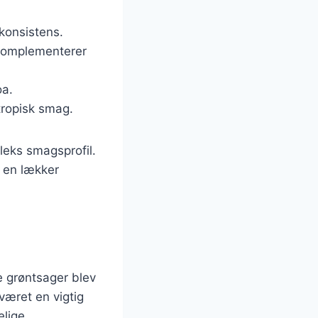
 konsistens.
 komplementerer
oa.
tropisk smag.
leks smagsprofil.
 en lækker
ke grøntsager blev
 været en vigtig
elige.