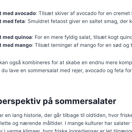
t med avocado
: Tilsæt skiver af avocado for en cremet
 med feta
: Smuldret fetaost giver en saltet smag, der
t med quinoa
: For en mere fyldig salat, tilsæt kogt quin
t med mango
: Tilsæt terninger af mango for en sød og 
r kan også kombineres for at skabe en endnu mere komp
 du lave en sommersalat med rejer, avocado og feta for
 perspektiv på sommersalater
en lang historie, der går tilbage til oldtiden, hvor fris
e lette og nærende måltider. I mange kulturer har salater
r i varme klimaer, hvor friske ingredienser er let tilgæng