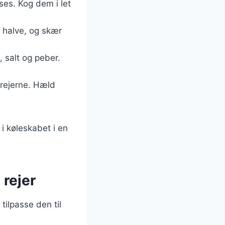
nses. Kog dem i let
i halve, og skær
g, salt og peber.
 rejerne. Hæld
i køleskabet i en
 rejer
ilpasse den til