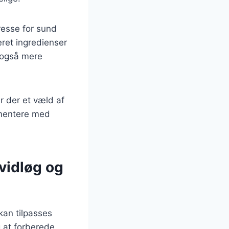
resse for sund
eret ingredienser
u også mere
 der et væld af
rimentere med
vidløg og
kan tilpasses
 at forberede,