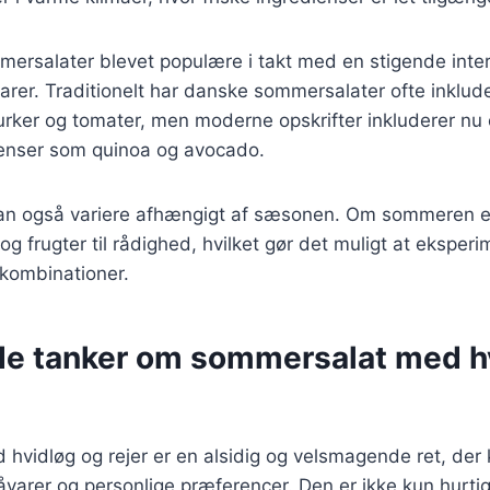
mersalater blevet populære i takt med en stigende inte
varer. Traditionelt har danske sommersalater ofte inklud
gurker og tomater, men moderne opskrifter inkluderer n
ienser som quinoa og avocado.
n også variere afhængigt af sæsonen. Om sommeren er
 og frugter til rådighed, hvilket gør det muligt at ekspe
skombinationer.
de tanker om sommersalat med h
vidløg og rejer er en alsidig og velsmagende ret, der 
varer og personlige præferencer. Den er ikke kun hurtig