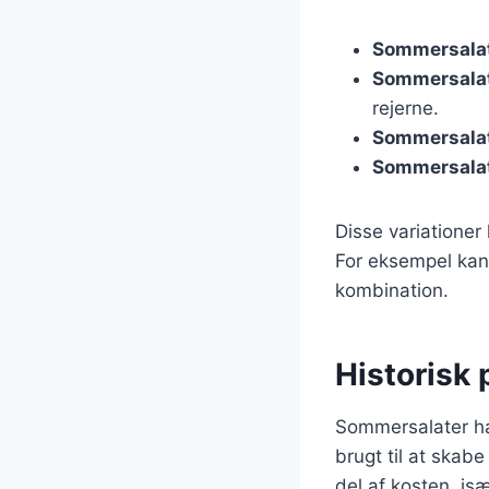
Sommersala
Sommersalat
rejerne.
Sommersala
Sommersala
Disse variatione
For eksempel kan
kombination.
Historisk
Sommersalater har 
brugt til at skab
del af kosten, isæ