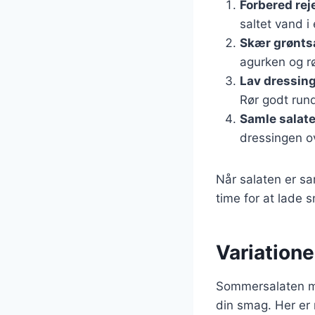
Forbered rej
saltet vand i 
Skær grønts
agurken og rø
Lav dressin
Rør godt rund
Samle salat
dressingen ov
Når salaten er s
time for at lade 
Variatione
Sommersalaten med
din smag. Her er 