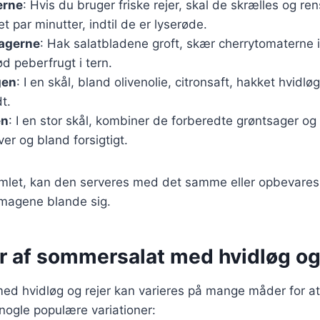
erne
: Hvis du bruger friske rejer, skal de skrælles og re
et par minutter, indtil de er lyserøde.
agerne
: Hak salatbladene groft, skær cherrytomaterne 
d peberfrugt i tern.
gen
: I en skål, bland olivenolie, citronsaft, hakket hvidlø
t.
en
: I en stor skål, kombiner de forberedte grøntsager og
er og bland forsigtigt.
amlet, kan den serveres med det samme eller opbevares 
smagene blande sig.
r af sommersalat med hvidløg og
 hvidløg og rejer kan varieres på mange måder for at t
nogle populære variationer: