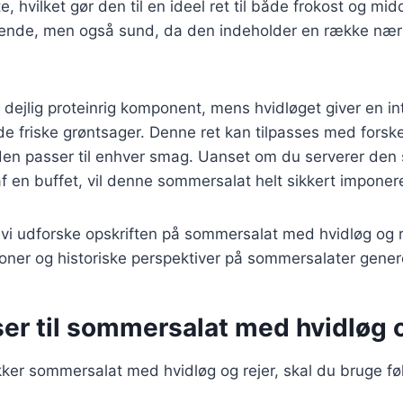
e, hvilket gør den til en ideel ret til både frokost og mi
ende, men også sund, da den indeholder en række nær
en dejlig proteinrig komponent, mens hvidløget giver en i
 friske grøntsager. Denne ret kan tilpasses med forske
 den passer til enhver smag. Uanset om du serverer den
af en buffet, vil denne sommersalat helt sikkert imponer
il vi udforske opskriften på sommersalat med hvidløg og 
tioner og historiske perspektiver på sommersalater genere
er til sommersalat med hvidløg o
kker sommersalat med hvidløg og rejer, skal du bruge f