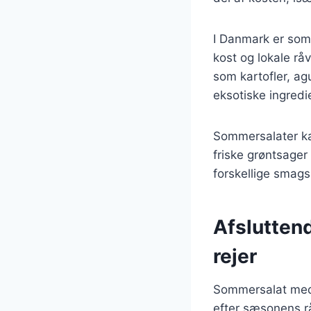
I Danmark er som
kost og lokale rå
som kartofler, a
eksotiske ingred
Sommersalater ka
friske grøntsager
forskellige smag
Afslutten
rejer
Sommersalat med h
efter sæsonens rå