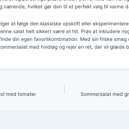
nærende, hvilket gør den til et perfekt valg til varme 
er at følge den klassiske opskrift eller eksperimentere
denne salat helt sikkert være et hit. Prøv at inkludere n
t finde din egen favoritkombination. Med sin friske smag 
ommersalat med hvidløg og rejer en ret, der vil glæde 
gation
fest med tomater
Sommersalat med gr