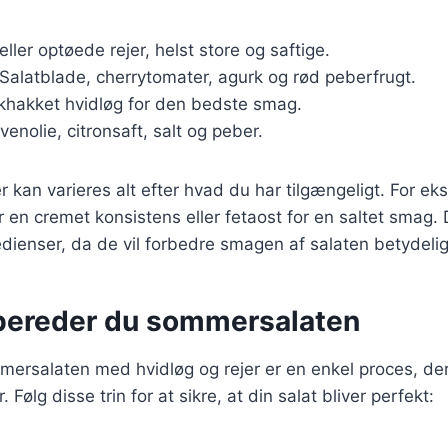
 eller optøede rejer, helst store og saftige.
 Salatblade, cherrytomater, agurk og rød peberfrugt.
skhakket hvidløg for den bedste smag.
ivenolie, citronsaft, salt og peber.
r kan varieres alt efter hvad du har tilgængeligt. For e
r en cremet konsistens eller fetaost for en saltet smag. D
edienser, da de vil forbedre smagen af salaten betydelig
bereder du sommersalaten
mersalaten med hvidløg og rejer er en enkel proces, de
 Følg disse trin for at sikre, at din salat bliver perfekt: