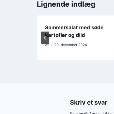
Lignende indlæg
bær:
Sommersalat med søde
kartofler og dild
Af
20. december 2024
Skriv et svar
Din e-mailadresse vil ikke b