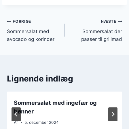
Indlægsnavigation
FORRIGE
NÆSTE
Sommersalat med
Sommersalat der
avocado og korinder
passer til grillmad
Lignende indlæg
Sommersalat med ingefær og
bønner
Af
5. december 2024