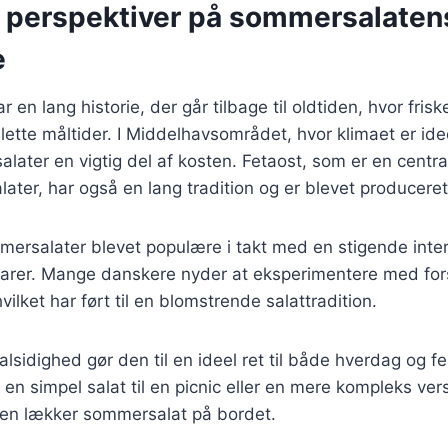
e perspektiver på sommersalaten
e
en lang historie, der går tilbage til oldtiden, hvor fris
 lette måltider. I Middelhavsområdet, hvor klimaet er idee
alater en vigtig del af kosten. Fetaost, som er en centra
ter, har også en lang tradition og er blevet produceret
mersalater blevet populære i takt med en stigende inte
varer. Mange danskere nyder at eksperimentere med forsk
vilket har ført til en blomstrende salattradition.
sidighed gør den til en ideel ret til både hverdag og fes
n simpel salat til en picnic eller en mere kompleks versi
il en lækker sommersalat på bordet.