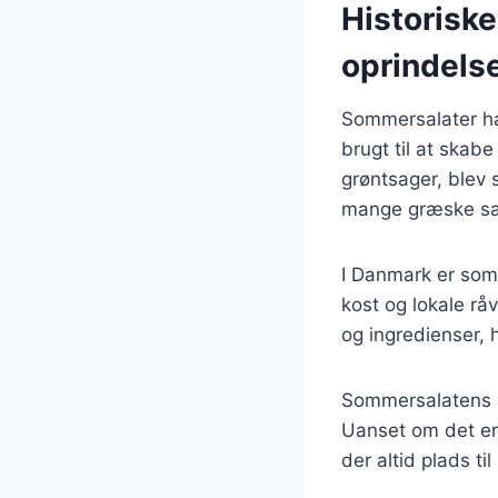
Historisk
oprindels
Sommersalater har 
brugt til at skabe
grøntsager, blev s
mange græske sala
I Danmark er som
kost og lokale rå
og ingredienser, h
Sommersalatens al
Uanset om det er e
der altid plads t