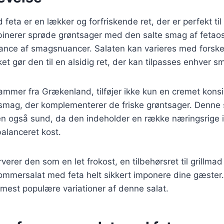
eta er en lækker og forfriskende ret, der er perfekt ti
inerer sprøde grøntsager med den salte smag af fetaost
ance af smagsnuancer. Salaten kan varieres med forskel
ket gør den til en alsidig ret, der kan tilpasses enhver s
ammer fra Grækenland, tilføjer ikke kun en cremet kons
 smag, der komplementerer de friske grøntsager. Denne s
 også sund, da den indeholder en række næringsrige i
balanceret kost.
erer den som en let frokost, en tilbehørsret til grillmad
 sommersalat med feta helt sikkert imponere dine gæster
 mest populære variationer af denne salat.