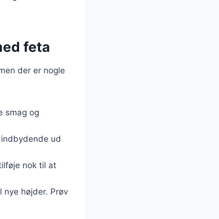
med feta
 men der er nogle
te smag og
er indbydende ud
lføje nok til at
l nye højder. Prøv