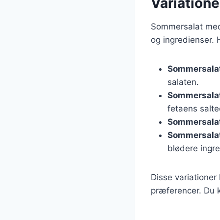
Variation
Sommersalat med f
og ingredienser. 
Sommersala
salaten.
Sommersala
fetaens salt
Sommersalat
Sommersala
blødere ingre
Disse variationer
præferencer. Du k