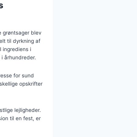
s
ke grøntsager blev
lt til dyrkning af
l ingrediens i
 i århundreder.
resse for sund
ellige opskrifter
tlige lejligheder.
on til en fest, er