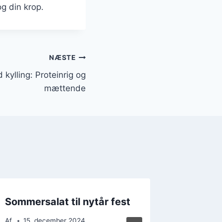
g din krop.
NÆSTE
ylling: Proteinrig og
mættende
Sommersalat til nytår fest
Sommers
lime
Af
15. december 2024