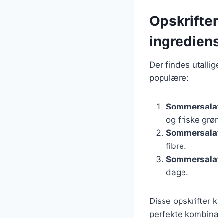
Opskrifte
ingredien
Der findes utalli
populære:
Sommersalat
og friske grø
Sommersalat
fibre.
Sommersalat
dage.
Disse opskrifter 
perfekte kombinat