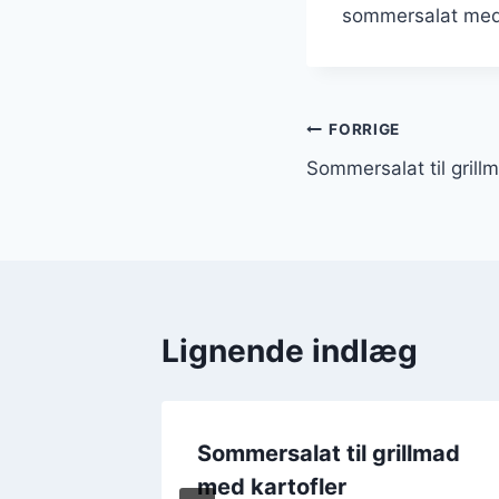
sommersalat med f
Indlægsnavi
FORRIGE
Sommersalat til grill
Lignende indlæg
hvidløg
Sommersalat til grillmad
med kartofler