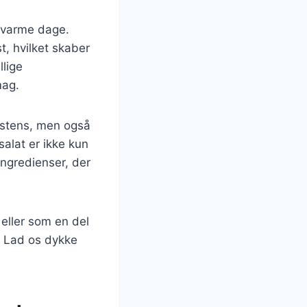
l varme dage.
, hvilket skaber
lige
mag.
istens, men også
alat er ikke kun
ngredienser, der
 eller som en del
. Lad os dykke