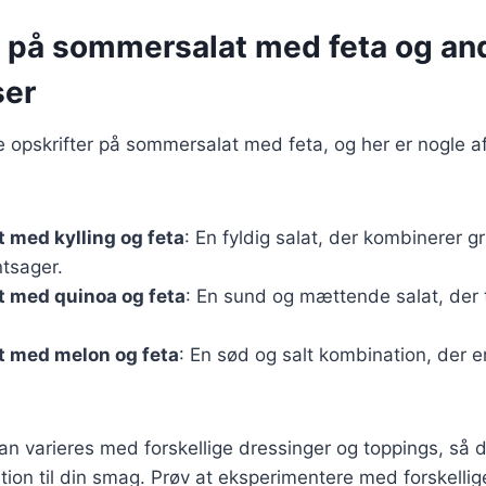
r på sommersalat med feta og an
ser
ge opskrifter på sommersalat med feta, og her er nogle 
 med kylling og feta
: En fyldig salat, der kombinerer gril
ntsager.
 med quinoa og feta
: En sund og mættende salat, der ti
 med melon og feta
: En sød og salt kombination, der er
kan varieres med forskellige dressinger og toppings, så 
ion til din smag. Prøv at eksperimentere med forskellig