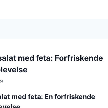
lat med feta: Forfriskende
levelse
24
at med feta: En forfriskende
evelse