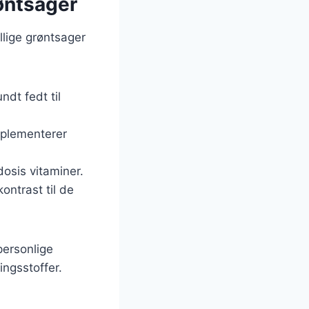
øntsager
lige grøntsager
ndt fedt til
mplementerer
dosis vitaminer.
ontrast til de
personlige
ingsstoffer.