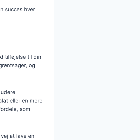
en succes hver
ilføjelse til din
 grøntsager, og
ludere
lat eller en mere
fordele, som
vej at lave en