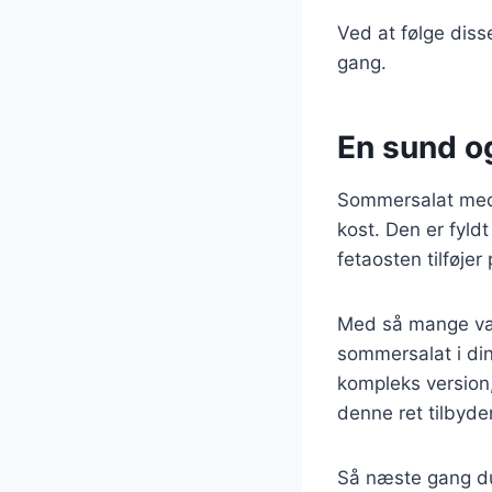
Ved at følge diss
gang.
En sund og
Sommersalat med f
kost. Den er fyld
fetaosten tilføjer
Med så mange vari
sommersalat i din
kompleks version
denne ret tilbyder
Så næste gang du 