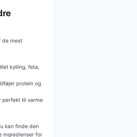
dre
af de mest
let kylling, feta,
lføjer protein og
 perfekt til varme
du kan finde den
e ingredienser for