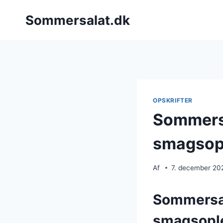
Fortsæt
Sommersalat.dk
til
indhold
OPSKRIFTER
Sommersa
smagsop
Af
7. december 20
Sommersal
smagsopl