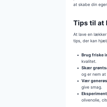
at skabe din ege
Tips til a
At lave en lækker
tips, der kan hjæ
Brug friske 
kvalitet.
Skær grønts
og er nem at 
Vær generøs
give smag.
Eksperiment
olivenolie, ci