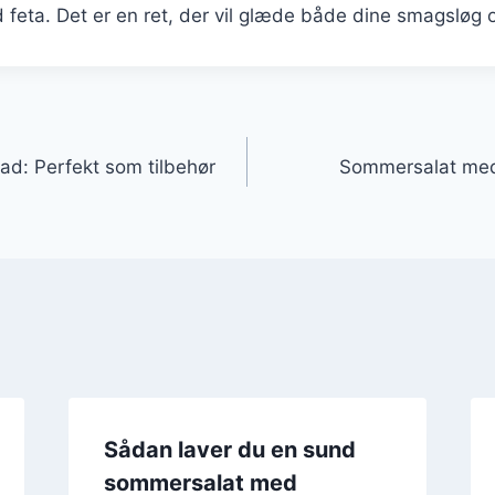
eta. Det er en ret, der vil glæde både dine smagsløg o
gation
mad: Perfekt som tilbehør
Sommersalat med k
Sådan laver du en sund
sommersalat med