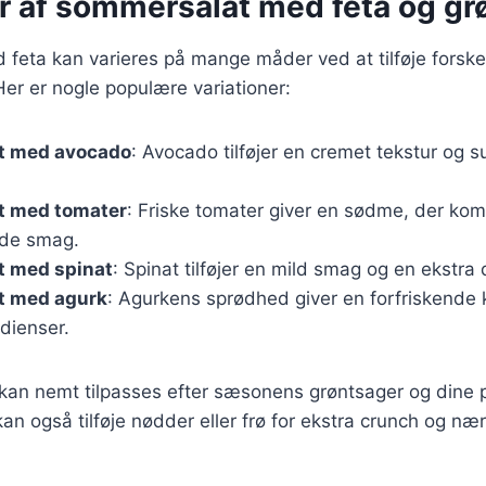
er af sommersalat med feta og gr
eta kan varieres på mange måder ved at tilføje forskel
Her er nogle populære variationer:
t med avocado
: Avocado tilføjer en cremet tekstur og su
t med tomater
: Friske tomater giver en sødme, der ko
ede smag.
 med spinat
: Spinat tilføjer en mild smag og en ekstra 
t med agurk
: Agurkens sprødhed giver en forfriskende k
dienser.
 kan nemt tilpasses efter sæsonens grøntsager og dine 
an også tilføje nødder eller frø for ekstra crunch og nær