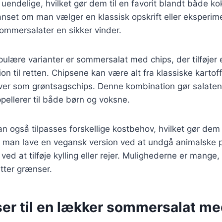
t uendelige, hvilket gør dem til en favorit blandt både k
set om man vælger en klassisk opskrift eller eksperim
sommersalater en sikker vinder.
ulære varianter er sommersalat med chips, der tilføjer
n til retten. Chipsene kan være alt fra klassiske kartoffe
ver som grøntsagschips. Denne kombination gør salaten t
ppellerer til både børn og voksne.
 også tilpasses forskellige kostbehov, hvilket gør dem ti
 man lave en vegansk version ved at undgå animalske p
 ved at tilføje kylling eller rejer. Mulighederne er mange,
tter grænser.
ser til en lækker sommersalat me