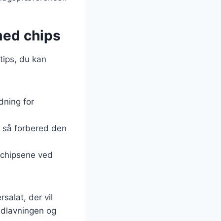
med chips
tips, du kan
dning for
, så forbered den
 chipsene ved
alat, der vil
adlavningen og