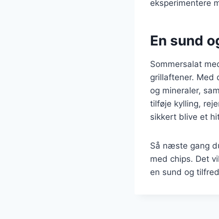
eksperimentere m
En sund og
Sommersalat med 
grillaftener. Med
og mineraler, sam
tilføje kylling, r
sikkert blive et h
Så næste gang du 
med chips. Det vil
en sund og tilfre