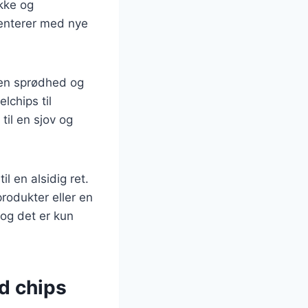
okke og
enterer med nye
 en sprødhed og
lchips til
il en sjov og
l en alsidig ret.
rodukter eller en
 og det er kun
d chips