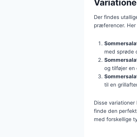
Variatione
Der findes utalli
præferencer. Her 
Sommersalat
med sprøde c
Sommersalat
og tilføjer e
Sommersalat
til en grillafte
Disse variationer
finde den perfekt
med forskellige t