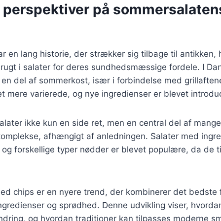
e perspektiver på sommersalaten
en lang historie, der strækker sig tilbage til antikken, 
rugt i salater for deres sundhedsmæssige fordele. I Da
t en del af sommerkost, især i forbindelse med grillaften
et mere varierede, og nye ingredienser er blevet introdu
later ikke kun en side ret, men en central del af mange
 komplekse, afhængigt af anledningen. Salater med ingr
og forskellige typer nødder er blevet populære, da de t
d chips er en nyere trend, der kombinerer det bedste 
ingredienser og sprødhed. Denne udvikling viser, hvord
andring, og hvordan traditioner kan tilpasses moderne 