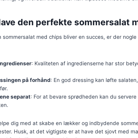
t lave den perfekte sommersalat 
din sommersalat med chips bliver en succes, er der nogle 
ingredienser
: Kvaliteten af ingredienserne har stor bety
essingen på forhånd
: En god dressing kan løfte salaten
før.
sene separat
: For at bevare sprødheden kan du servere
ten.
jælpe dig med at skabe en lækker og indbydende sommers
ter. Husk, at det vigtigste er at have det sjovt med m