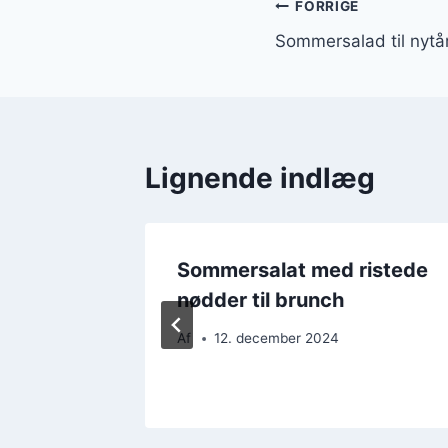
Indlægsnavi
FORRIGE
Sommersalad til nytår 
Lignende indlæg
ylling
Sommersalat med ristede
nødder til brunch
Af
12. december 2024