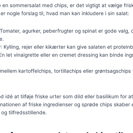
 en sommersalat med chips, er det vigtigt at vælge fris
er nogle forslag til, hvad man kan inkludere i sin salat:
 Tomater, agurker, peberfrugter og spinat er gode valg, d
e.
r
: Kylling, rejer eller kikærter kan give salaten et protein
 En let vinaigrette eller en cremet dressing kan binde in
mellem kartoffelchips, tortillachips eller grøntsagschips fo
 idé at tilføje friske urter som dild eller basilikum for a
inationen af friske ingredienser og sprøde chips skaber 
og tilfredsstillende.