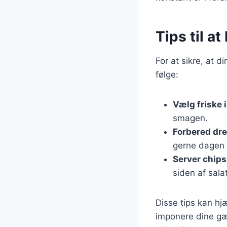
Tips til a
For at sikre, at 
følge:
Vælg friske 
smagen.
Forbered dr
gerne dagen 
Server chip
siden af sala
Disse tips kan h
imponere dine gæs