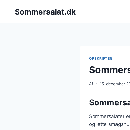
Fortsæt
Sommersalat.dk
til
indhold
OPSKRIFTER
Sommersal
Af
15. december 2
Sommersala
Sommersalater er 
og lette smagsnua