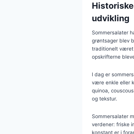
Historisk
udvikling
Sommersalater har 
grøntsager blev b
traditionelt være
opskrifterne blev
I dag er sommersa
være enkle eller
quinoa, couscous 
og tekstur.
Sommersalater me
verdener: friske 
konstant er i for