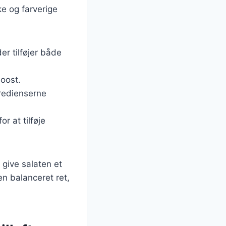
ke og farverige
er tilføjer både
boost.
gredienserne
r at tilføje
t give salaten et
en balanceret ret,