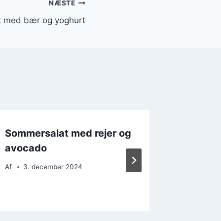
NÆSTE
 med bær og yoghurt
Sommersalat med rejer og
Sommer
avocado
nødder 
Af
3. december 2024
Af
26. 