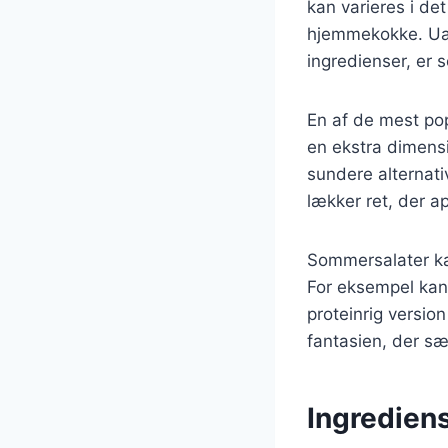
kan varieres i de
hjemmekokke. Uan
ingredienser, er 
En af de mest pop
en ekstra dimensio
sundere alternati
lækker ret, der a
Sommersalater kan
For eksempel kan
proteinrig version
fantasien, der sæ
Ingredien