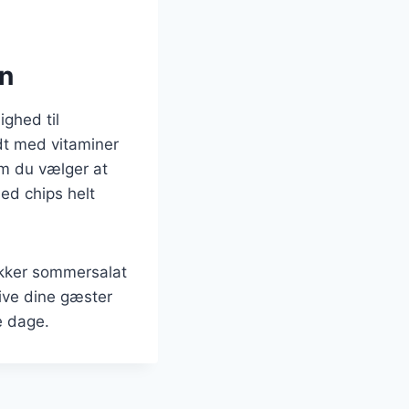
en
ghed til
ldt med vitaminer
om du vælger at
med chips helt
ækker sommersalat
give dine gæster
e dage.