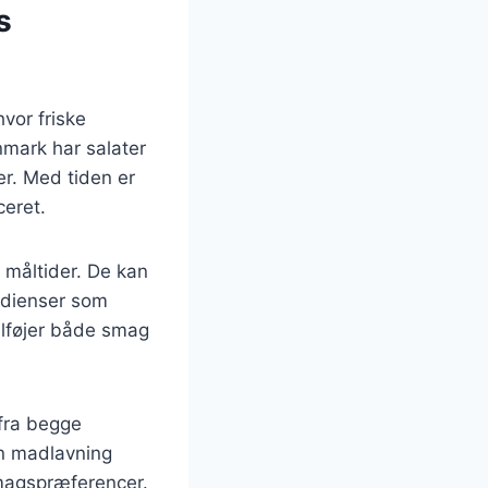
s
hvor friske
nmark har salater
er. Med tiden er
ceret.
 måltider. De kan
edienser som
ilføjer både smag
fra begge
an madlavning
smagspræferencer.