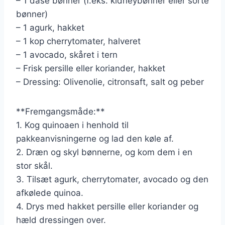
– 1 dåse bønner (f.eks. kidneybønner eller sorte
bønner)
– 1 agurk, hakket
– 1 kop cherrytomater, halveret
– 1 avocado, skåret i tern
– Frisk persille eller koriander, hakket
– Dressing: Olivenolie, citronsaft, salt og peber
**Fremgangsmåde:**
1. Kog quinoaen i henhold til
pakkeanvisningerne og lad den køle af.
2. Dræn og skyl bønnerne, og kom dem i en
stor skål.
3. Tilsæt agurk, cherrytomater, avocado og den
afkølede quinoa.
4. Drys med hakket persille eller koriander og
hæld dressingen over.