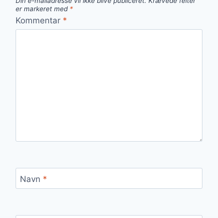
Din e-mailadresse vil ikke blive publiceret.
Krævede felter
er markeret med
*
Kommentar
*
Navn
*