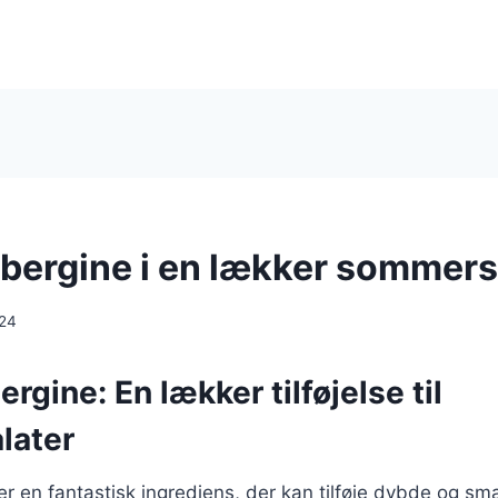
aubergine i en lækker sommers
024
ergine: En lækker tilføjelse til
later
 er en fantastisk ingrediens, der kan tilføje dybde og sma