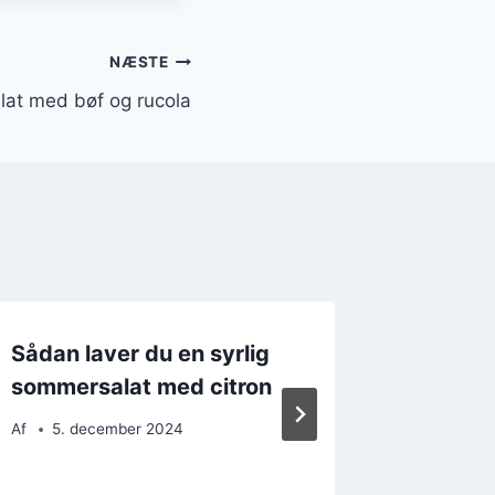
NÆSTE
lat med bøf og rucola
Sådan laver du en syrlig
Frisk 
sommersalat med citron
romaine
Af
5. december 2024
Af
4. d