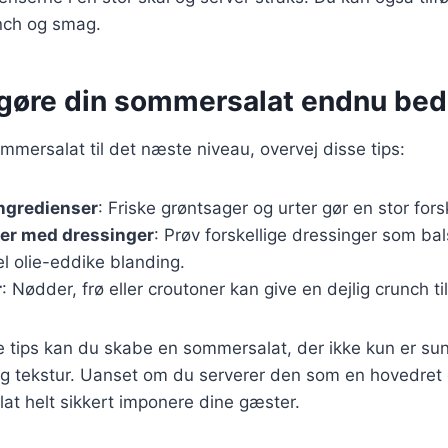
unch og smag.
t gøre din sommersalat endnu bed
ommersalat til det næste niveau, overvej disse tips:
ingredienser
: Friske grøntsager og urter gør en stor for
er med dressinger
: Prøv forskellige dressinger som ba
el olie-eddike blanding.
r
: Nødder, frø eller croutoner kan give en dejlig crunch til
se tips kan du skabe en sommersalat, der ikke kun er s
g tekstur. Uanset om du serverer den som en hovedret 
salat helt sikkert imponere dine gæster.