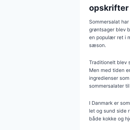
opskrifter
Sommersalat har en
grøntsager blev br
en populær ret i 
sæson.
Traditionelt blev
Men med tiden er 
ingredienser som
sommersalater til
I Danmark er somm
let og sund side r
både kokke og h