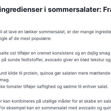
ngredienser i sommersalater: Fra 
il at lave en lækker sommersalat, er der mange ingredi
nogle af de mest populære:
alte ost tilføjer en cremet konsistens og en dejlig smag t
g på sunde fedtstoffer, avocado giver en blød tekstur o
sund kilde til protein, quinoa gør salaten mere mættende o
smag.
iske tomater tilføjer saftighed og sødme til enhver salat.
r kan kombineres på utallige måder for at skabe en salat
. For eksempel kan en sommersalat med avocado og qui