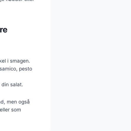
re
skel i smagen.
lsamico, pesto
 din salat.
und, men også
eller som