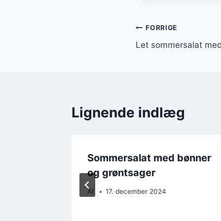
Indlægsnavi
FORRIGE
Let sommersalat med
Lignende indlæg
rsalat
Sommersalat med bønner
og grøntsager
Af
17. december 2024