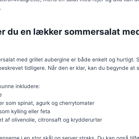
.
er du en lækker sommersalat me
salat med grillet aubergine er både enkelt og hurtigt. S
skrevet tidligere. Når den er klar, kan du begynde at s
kunne inkludere:
e
er som spinat, agurk og cherrytomater
som kylling eller feta
t af olivenolie, citronsaft og krydderurter
enserne i en stor skål og server straks. Du kan også tilf