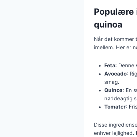
Populære i
quinoa
Når det kommer t
imellem. Her er 
Feta
: Denne s
Avocado
: Ri
smag.
Quinoa
: En 
nøddeagtig 
Tomater
: Fr
Disse ingrediense
enhver lejlighed