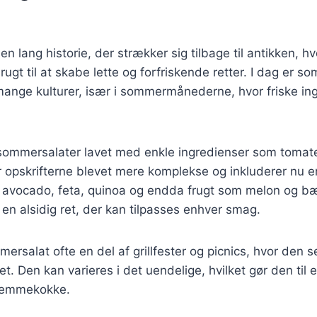
 lang historie, der strækker sig tilbage til antikken, hv
ugt til at skabe lette og forfriskende retter. I dag er s
mange kulturer, især i sommermånederne, hvor friske ing
 sommersalater lavet med enkle ingredienser som tomate
opskrifterne blevet mere komplekse og inkluderer nu en
 avocado, feta, quinoa og endda frugt som melon og bær
 en alsidig ret, der kan tilpasses enhver smag.
ersalat ofte en del af grillfester og picnics, hvor den 
et. Den kan varieres i det uendelige, hvilket gør den til 
jemmekokke.