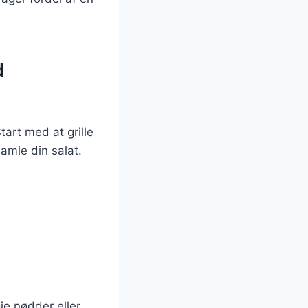
d
tart med at grille
amle din salat.
øje nødder eller