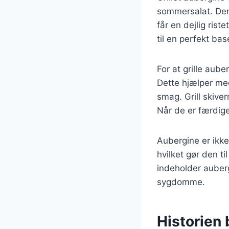
sommersalat. Den 
får en dejlig rist
til en perfekt bas
For at grille aub
Dette hjælper med
smag. Grill skiver
Når de er færdige,
Aubergine er ikke
hvilket gør den t
indeholder auberg
sygdomme.
Historien 