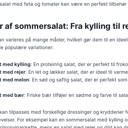
salat med feta og tomater kan være en perfekt tilbehør t
r af sommersalat: Fra kylling til r
 varieres på mange måder, hvilket gør dem til en ideel 
e populære variationer:
 med kylling
: En proteinrig salat, der er perfekt til frok
 med rejer
: En let og lækker salat, der er ideel til varm
t med melon
: En sød og saftig salat, der er perfekt som
t med bær
: Friske bær tilføjer en sødme og farve til sal
 kan tilpasses med forskellige dressinger og krydderier f
velser. For eksempel kan en sommersalat med kylling 
itronvinaigrette, mens en salat med rejer og dild kan dr