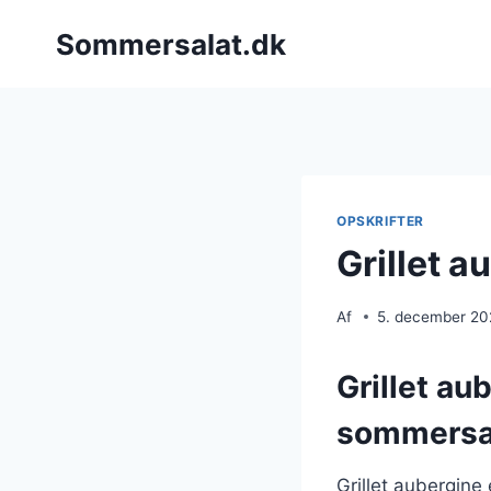
Fortsæt
Sommersalat.dk
til
indhold
OPSKRIFTER
Grillet 
Af
5. december 2
Grillet aub
sommersa
Grillet aubergine