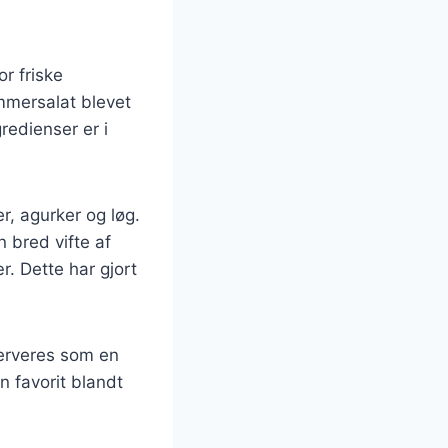
or friske
ommersalat blevet
redienser er i
r, agurker og løg.
 bred vifte af
. Dette har gjort
serveres som en
en favorit blandt