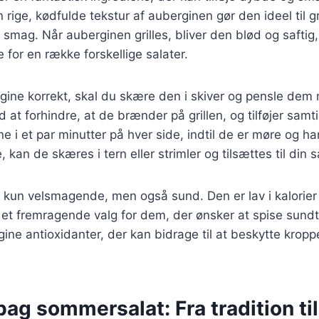
rige, kødfulde tekstur af auberginen gør den ideel til gr
et smag. Når auberginen grilles, bliver den blød og saftig
e for en række forskellige salater.
ergine korrekt, skal du skære den i skiver og pensle dem 
 at forhindre, at de brænder på grillen, og tilføjer samt
ne i et par minutter på hver side, indtil de er møre og har 
 kan de skæres i tern eller strimler og tilsættes til din s
 kun velsmagende, men også sund. Den er lav i kalorier o
il et fremragende valg for dem, der ønsker at spise sun
ine antioxidanter, der kan bidrage til at beskytte krop
bag sommersalat: Fra tradition t