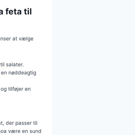
feta til
enser at vælge
il salater.
g en nøddeagtig
g tilføjer en
, der passer til
noa være en sund