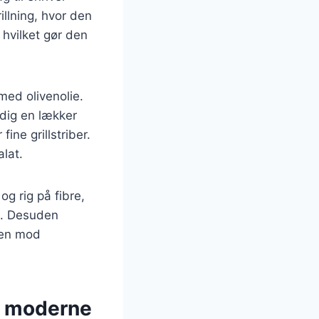
illning, hvor den
, hvilket gør den
med olivenolie.
idig en lækker
fine grillstriber.
alat.
g rig på fibre,
dt. Desuden
pen mod
il moderne