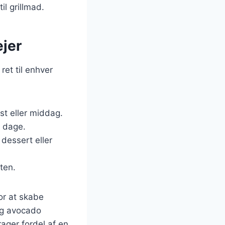
il grillmad.
ejer
ret til enhver
ost eller middag.
e dage.
 dessert eller
aten.
or at skabe
og avocado
ager fordel af en