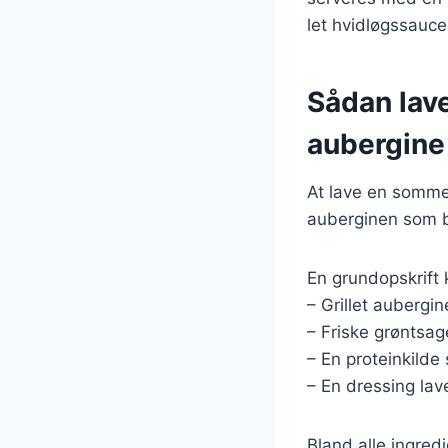
let hvidløgssauce
Sådan lav
aubergine
At lave en sommer
auberginen som be
En grundopskrift 
– Grillet aubergin
– Friske grøntsag
– En proteinkilde 
– En dressing lave
Bland alle ingredi