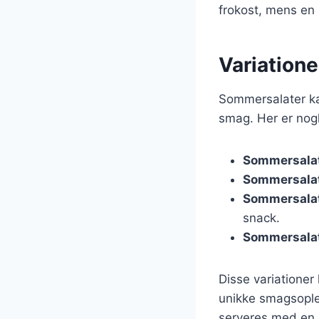
frokost, mens en 
Variatione
Sommersalater kan
smag. Her er nogl
Sommersalat
Sommersalat
Sommersala
snack.
Sommersala
Disse variationer
unikke smagsople
serveres med en c