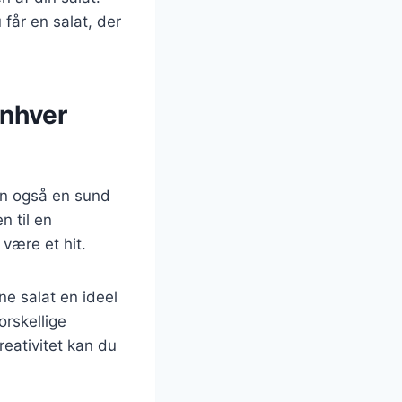
får en salat, der
enhver
en også en sund
n til en
 være et hit.
ne salat en ideel
rskellige
reativitet kan du