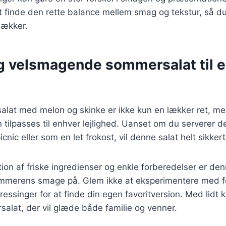
 finde den rette balance mellem smag og tekstur, så du 
lækker.
g velsmagende sommersalat til 
alat med melon og skinke er ikke kun en lækker ret, m
 tilpasses til enhver lejlighed. Uanset om du serverer de
nic eller som en let frokost, vil denne salat helt sikkert
on af friske ingredienser og enkle forberedelser er den
merens smage på. Glem ikke at eksperimentere med fo
essinger for at finde din egen favoritversion. Med lidt k
alat, der vil glæde både familie og venner.