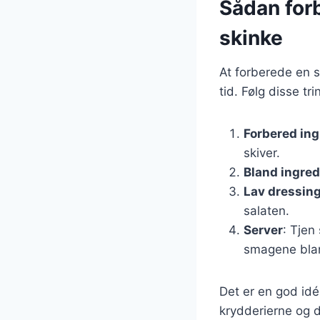
Sådan for
skinke
At forberede en 
tid. Følg disse tri
Forbered in
skiver.
Bland ingre
Lav dressin
salaten.
Server
: Tjen
smagene blan
Det er en god idé
krydderierne og 