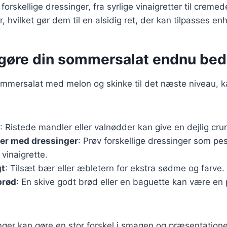
orskellige dressinger, fra syrlige vinaigretter til cremed
, hvilket gør dem til en alsidig ret, der kan tilpasses e
t gøre din sommersalat endnu bed
ommersalat med melon og skinke til det næste niveau, k
: Ristede mandler eller valnødder kan give en dejlig cru
er med dressinger
: Prøv forskellige dressinger som pes
 vinaigrette.
gt
: Tilsæt bær eller æbletern for ekstra sødme og farve.
brød
: En skive godt brød eller en baguette kan være en 
er kan gøre en stor forskel i smagen og præsentationen