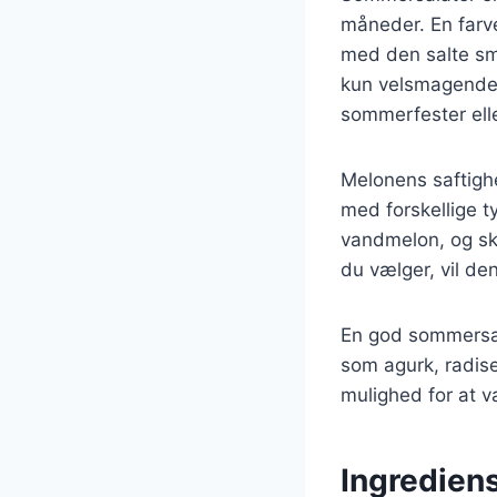
måneder. En farv
med den salte sma
kun velsmagende, m
sommerfester elle
Melonens saftighe
med forskellige t
vandmelon, og sk
du vælger, vil de
En god sommersala
som agurk, radise
mulighed for at v
Ingredien