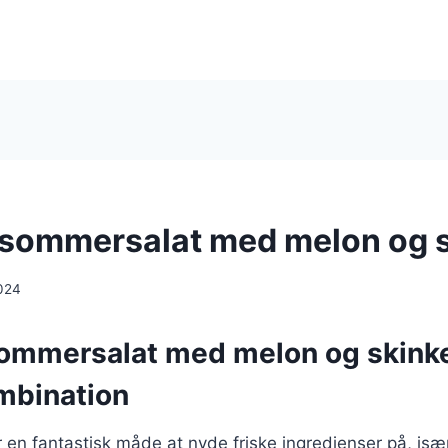
 sommersalat med melon og 
024
sommersalat med melon og skinke
mbination
en fantastisk måde at nyde friske ingredienser på, isæ