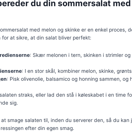
bereder du din sommersalat med
sommersalat med melon og skinke er en enkel proces, d
n for at sikre, at din salat bliver perfekt:
gredienserne
: Skær melonen i tern, skinken i strimler og
dienserne
: I en stor skål, kombiner melon, skinke, grønts
gen
: Pisk olivenolie, balsamico og honning sammen, og 
 salaten straks, eller lad den stå i køleskabet i en time fo
de sig.
 at smage salaten til, inden du serverer den, så du kan 
dressingen efter din egen smag.