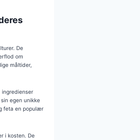
 deres
lturer. De
verflod om
ige måltider,
e ingredienser
r sin egen unikke
g feta en populær
r i kosten. De