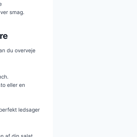
e
nhver smag.
re
an du overveje
nch.
to eller en
perfekt ledsager
 af din salat.