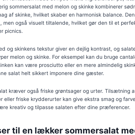
erig sommersalat med melon og skinke kombinerer sød
g af skinke, hvilket skaber en harmonisk balance. Denn
en også visuelt tiltalende, hvilket gør den til et perfekt
r picnics.
d og skinkens tekstur giver en dejlig kontrast, og salat
yper melon og skinke. For eksempel kan du bruge cantal
inken kan være prosciutto eller en mere almindelig ski
nne salat helt sikkert imponere dine gæster.
t kræver også friske grøntsager og urter. Tilsætning a
r eller friske krydderurter kan give ekstra smag og farve
ære kreativ og tilpasse salaten efter dine præferencer.
ser til en lækker sommersalat m