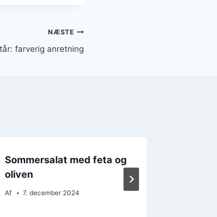
NÆSTE
tår: farverig anretning
Sommersalat med feta og
Sommers
oliven
nytårsa
Af
7. december 2024
Af
17. 