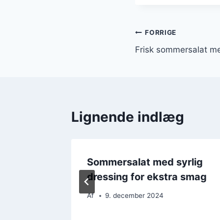
Indlægsnavi
FORRIGE
Frisk sommersalat me
Lignende indlæg
Sommersalat med syrlig
dressing for ekstra smag
Af
9. december 2024