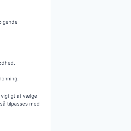
følgende
rødhed.
 honning.
vigtigt at vælge
gså tilpasses med