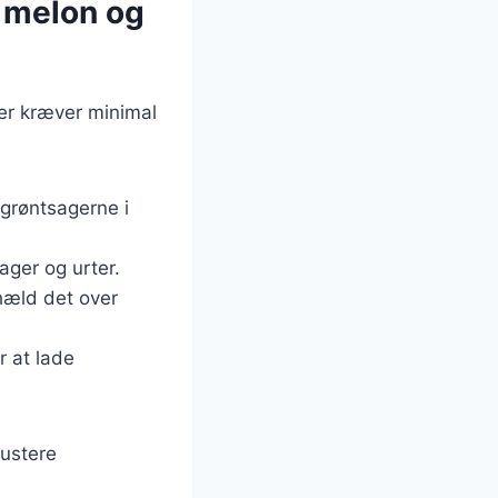
 melon og
er kræver minimal
 grøntsagerne i
ager og urter.
hæld det over
r at lade
justere