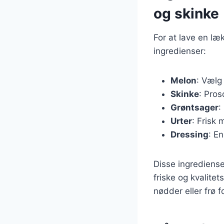
og skinke
For at lave en l
ingredienser:
Melon
: Vælg
Skinke
: Pros
Grøntsager
:
Urter
: Frisk 
Dressing
: En
Disse ingrediense
friske og kvalite
nødder eller frø f