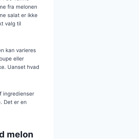
me fra melonen
e salat er ikke
 valg til
en kan varieres
oupe eller
nke. Uanset hvad
f ingredienser
. Det er en
ed melon