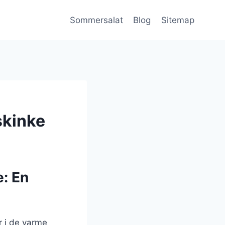
Sommersalat
Blog
Sitemap
skinke
: En
r i de varme