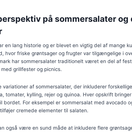
 perspektiv på sommersalater og
r
 en lang historie og er blevet en vigtig del af mange ku
d, hvor friske grøntsager og frugter var tilgængelige i o
rk har sommersalater traditionelt været en del af festl
 med grillfester og picnics.
e variationer af sommersalater, der inkluderer forskellig
, tomater, kylling, rejer og quinoa. Hver opskrift bringe
til bordet. For eksempel er sommersalat med avocado o
tilføjer cremede elementer til salaten.
n også være en sund måde at inkludere flere grøntsage