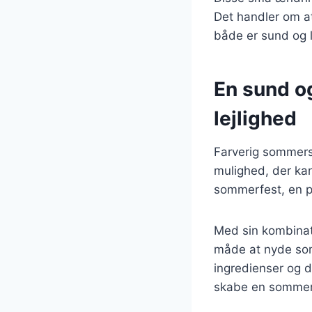
Det handler om at
både er sund og 
En sund o
lejlighed
Farverig sommers
mulighed, der kan
sommerfest, en pic
Med sin kombinati
måde at nyde som
ingredienser og dr
skabe en sommers