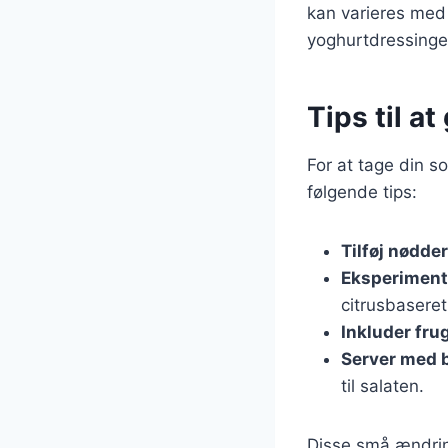
kan varieres med f
yoghurtdressinger
Tips til a
For at tage din s
følgende tips:
Tilføj nødder
Eksperiment
citrusbaseret
Inkluder fru
Server med 
til salaten.
Disse små ændring