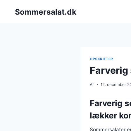
Fortsæt
Sommersalat.dk
til
indhold
OPSKRIFTER
Farverig
Af
12. december 2
Farverig 
lækker ko
Sommersalater er 